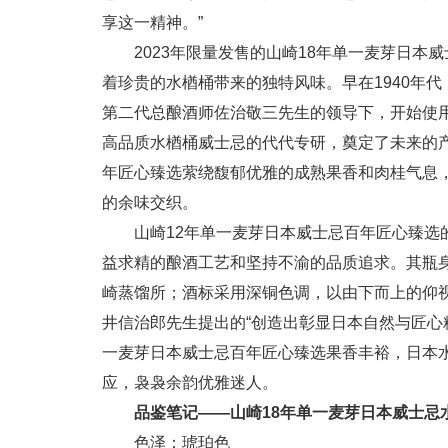
享这一精神。”
2023年限量发售的山崎18年单一麦芽日本
着珍贵的水楢桶带来的独特风味。早在1940年
第二代总酿酒师佐治敬三先生的领导下，开始使
高品质水楢桶威士忌的代代专研，奠定了未来的产
年匠心臻选萦绕馥郁优雅的成熟果香和肉桂气息
的余味交织。
山崎12年单一麦芽日本威士忌百年匠心臻选
益求精的酿酒工艺和坚持不渝的品质追求。其瓶
崎蒸馏所；酒标采用深铜色调，以由下而上的仰
井信治郎先生提出的“创造出彰显日本自然与匠心
一麦芽日本威士忌百年匠心臻选果香丰裕，日本
应，袅袅余韵优雅迷人。
品鉴笔记——山崎18年单一麦芽日本威士忌水
色泽：琥珀色