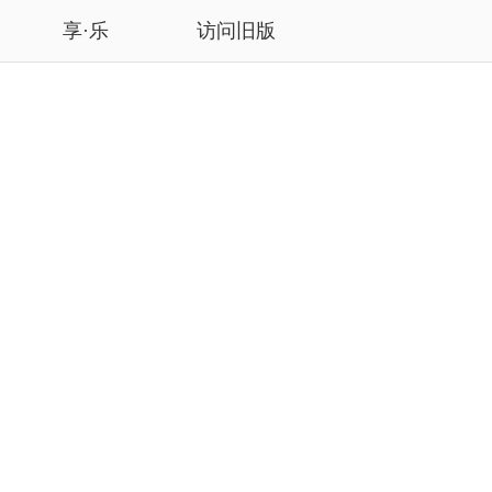
享·乐
访问旧版