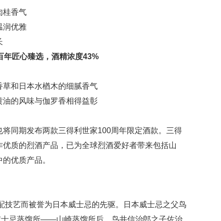
肉桂香气
温润优雅
长
百年匠心臻选，酒精浓度43%
香草和日本水楢木的细腻香气
黄油的风味与伽罗香相得益彰
将同期发布两款三得利世家100周年限定酒款。三得
作优质的烈酒产品，已为全球烈酒爱好者带来包括山
中的优质产品。
调配技艺而被誉为日本威士忌的先驱。日本威士忌之父鸟
第一家麦芽威士忌蒸馏所——山崎蒸馏所后，鸟井信治郎之子佐治