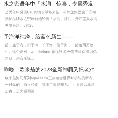
水之密语年中「水润」惊喜，专属秀发
的水润
全民年中盛典618购物节即将来临，菲婷丝集团旗下高端
洗护品牌水之密语甄选经典「水润」好礼，开启盛夏水润
秀发狂欢。5月25...
予海洋纯净，给蓝色新生 ——
wonderland
鲸，生于海，归于海，长于海，隐于海，一鲸落而万物
生。这个夏日，wonderland 新视线 联合海洋环保组织亿
角鲸，用音乐探...
昨晚，欧米茄的2023全新神颜又把老对
手摩擦
欧米茄海马系列aqua terra三款包含世界时功能的新表。
一只钛的、两只精钢，都用了陶瓷圈儿。 世界时以海马
加身，是为强调运...