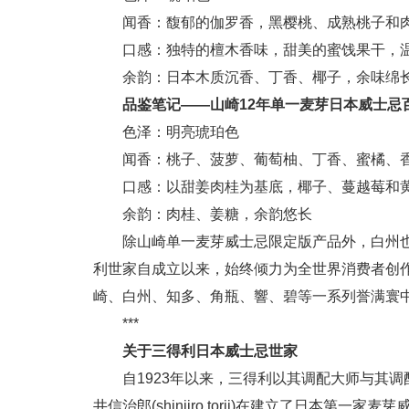
闻香：馥郁的伽罗香，黑樱桃、成熟桃子和
口感：独特的檀木香味，甜美的蜜饯果干，
余韵：日本木质沉香、丁香、椰子，余味绵
品鉴笔记——山崎12年单一麦芽日本威士忌
色泽：明亮琥珀色
闻香：桃子、菠萝、葡萄柚、丁香、蜜橘、
口感：以甜姜肉桂为基底，椰子、蔓越莓和
余韵：肉桂、姜糖，余韵悠长
除山崎单一麦芽威士忌限定版产品外，白州也
利世家自成立以来，始终倾力为全世界消费者创
崎、白州、知多、角瓶、響、碧等一系列誉满寰
***
关于三得利日本威士忌世家
自1923年以来，三得利以其调配大师与其
井信治郎(shinjiro torii)在建立了日本