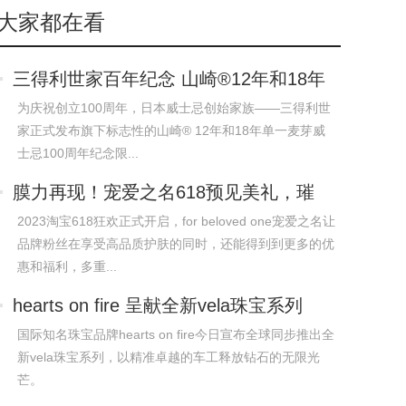
大家都在看
三得利世家百年纪念 山崎®12年和18年
单
为庆祝创立100周年，日本威士忌创始家族——三得利世
家正式发布旗下标志性的山崎® 12年和18年单一麦芽威
士忌100周年纪念限...
膜力再现！宠爱之名618预见美礼，璀
璨夏日
2023淘宝618狂欢正式开启，for beloved one宠爱之名让
品牌粉丝在享受高品质护肤的同时，还能得到到更多的优
惠和福利，多重...
hearts on fire 呈献全新vela珠宝系列
国际知名珠宝品牌hearts on fire今日宣布全球同步推出全
新vela珠宝系列，以精准卓越的车工释放钻石的无限光
芒。