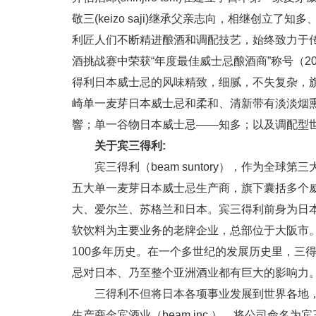
敬三(keizo saji)继承父亲志向，相继创立
利匠人们不断精进酿酒和调配技艺，始终致力于
酒挑战赛中荣获“年度最佳威士忌酿酒商”称号（2010 
得利日本威士忌的风味精致，细腻，不失复杂，
崎单一麦芽日本威士忌和柔和、清新带有淡淡烟
響；单一谷物日本威士忌——知多；以及调配型世
关于宾三得利:
宾三得利（beam suntory），作为全
五大单一麦芽日本威士忌生产商，旗下囊括多个
大、爱尔兰、苏格兰和日本。宾三得利前身为日
软饮料为主要业务的老牌企业，总部位于大阪市。
100多年历史。在一个多世纪的发展历史里，三
忌对日本、乃至整个亚洲酒业都有巨大的影响力
三得利不但将日本各项事业发展到世界各地，
生产商金宾酒业（beam inc.），将公司命名为宾