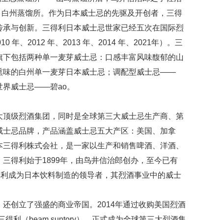
了知多、白州蒸馏所。作为日本威士忌的先驱及开创者，三得
传承与创新。三得利日本威士忌世家已经五次在国际烈
年、2012 年、2013 年、2014 年、2021年）。三
旗下包括两种单一麦芽威士忌：口感丰富风味馥郁的山
熏味的白州单一麦芽日本威士忌；调配型威士忌——
界威士忌——碧ao。
球第三大顶级烈酒集团，同时是全球第三大威士忌生产商、第
威士忌品牌，产品涵盖威士忌五大产区：美国、加拿
本三得利株式会社，是一家以生产和销售啤酒、洋酒、
三得利始于1899年，由鸟井信治郎创办，至今已有
得利成为日本饮料制造的领导者，其烈酒事业中的威士
。
还创立了强盛的商业帝国。2014年通过收购美国烈酒
三得利（beam suntory），正式成为全球第三大烈酒集