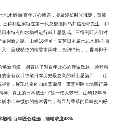
威士忌水楢桶·百年匠心臻选，凝聚漫长时光沉淀，蕴藏
代，三得利世家就在第一代总酿酒师鸟井信治郎先生，和
用日本特有的水楢桶进行威士忌熟成。三得利匠人们对
品创新之路。山崎18年单一麦芽日本威士忌水楢桶·百
，入口呈现精致的檀香木风味，余韵绵长，丁香与椰子
的焕新包装，则表达了对百年匠心的赤诚敬意，诠释精
身的全新设计致敬日本历史最悠久的威士忌酒厂——山
视视角，展现传奇的山崎蒸馏所，寓意脚踏实地践行鸟
精神、真正的日本威士忌”这一伟大梦想。山崎12年单
水楢木带来微妙的檀木香气，莓果与香草的风味交相呼
楢桶·百年匠心臻选，酒精浓度48%