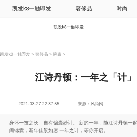
凯发k8一触即发
奢侈品
时尚
凯发k8一触即发
凯发k8一触即发
>
奢侈品
>
腕表
>
江诗丹顿：一年之「计」 
2021-03-27 22:37:55
来源：风尚网
身怀一技之长，自有锦囊妙计。 新的一年，随江诗丹顿一起，从“芯”出
间锦囊，新年佳景如愿 一年之计，等你开启。