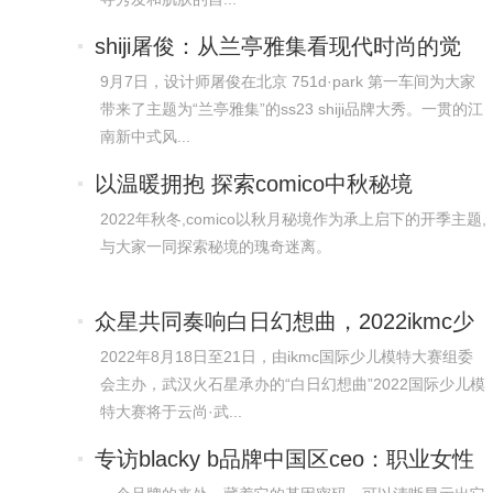
shiji屠俊：从兰亭雅集看现代时尚的觉
醒
9月7日，设计师屠俊在北京 751d·park 第一车间为大家
带来了主题为“兰亭雅集”的ss23 shiji品牌大秀。一贯的江
南新中式风...
以温暖拥抱 探索comico中秋秘境
2022年秋冬,comico以秋月秘境作为承上启下的开季主题,
与大家一同探索秘境的瑰奇迷离。
众星共同奏响白日幻想曲，2022ikmc少
儿国际
2022年8月18日至21日，由ikmc国际少儿模特大赛组委
会主办，武汉火石星承办的“白日幻想曲”2022国际少儿模
特大赛将于云尚·武...
专访blacky b品牌中国区ceo：职业女性
的气