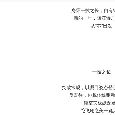
身怀一技之长，自有
新的一年，随江诗
从“芯”出发
一技之长
突破常规，以瞩目姿态登顶
一反既往，跳脱传统驱
镂空夹板纵深
陀飞轮之美一览