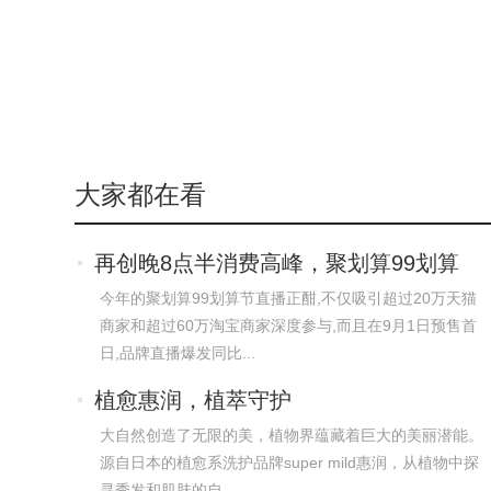
大家都在看
再创晚8点半消费高峰，聚划算99划算
节引领
今年的聚划算99划算节直播正酣,不仅吸引超过20万天猫
商家和超过60万淘宝商家深度参与,而且在9月1日预售首
日,品牌直播爆发同比...
植愈惠润，植萃守护
大自然创造了无限的美，植物界蕴藏着巨大的美丽潜能。
源自日本的植愈系洗护品牌super mild惠润，从植物中探
寻秀发和肌肤的自...