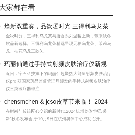
大家都在看
焕新双重奏，品饮暖时光 三得利乌龙茶
与
金秋时分，三得利乌龙茶与蜜香系列温暖上新，带来秋冬
饮品新选择。三得利乌龙茶精选呈现无糖乌龙茶、茉莉乌
龙、桂花乌龙三款3...
玛丽仙通过手持式射频皮肤治疗仪新规
认证
近日，宇石科技旗下的玛丽仙超聚热大能量射频皮肤治疗
仪pro 获国家药品监督管理局颁发的手持式射频皮肤治疗
仪三类医疗器械注...
chensmchen & jcso皮草节来临！ 2024
杭
在时尚与传统匠心交织的新时代,2024杭州奥体“悦己裘
新”秋冬发布会,于10月9日在杭州奥体中心成功召开。