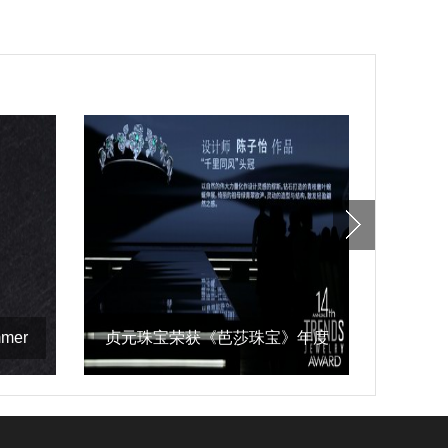
mer
贞元珠宝荣获《芭莎珠宝》年度
应景“
设计师品牌精