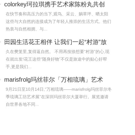
colorkey珂拉琪携手艺术家陈粉丸共创
24aw治
在快节奏和高压力的当下,观鸟、采云、躺草坪、晒太阳
这些与大自然的连接成为了年轻人推崇的生活方式。他们
热衷与自然相拥、与...
田园生活花王相伴 让我们一起“村游”放
肆
久在樊笼里,复得返自然。 不用再按捺想要“村游”的心,现
在就出发!花王这些“随身好物”不仅是旅途中的贴心好帮
手,更是我们...
marisfrolg玛丝菲尔「万相琉璃」艺术
展：以
9月21日至10月14日,“万相琉璃——marisfrolg玛丝菲尔冬
季琉璃工坊艺术展”在深圳玛丝菲尔大厦举行。展览邀请
自世界各地不同...