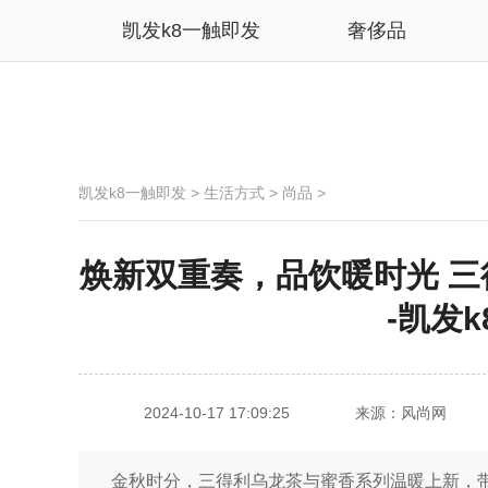
凯发k8一触即发
奢侈品
凯发k8一触即发
>
生活方式
>
尚品
>
焕新双重奏，品饮暖时光 
-凯发
2024-10-17 17:09:25
来源：风尚网
金秋时分，三得利乌龙茶与蜜香系列温暖上新，