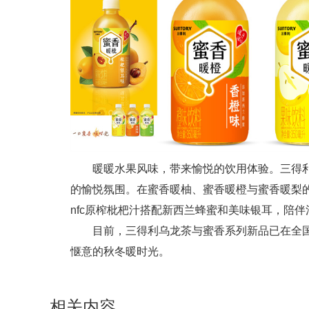
暖暖水果风味，带来愉悦的饮用体验。三得
的愉悦氛围。在蜜香暖柚、蜜香暖橙与蜜香暖梨
nfc原榨枇杷汁搭配新西兰蜂蜜和美味银耳，陪
目前，三得利乌龙茶与蜜香系列新品已在全
惬意的秋冬暖时光。
相关内容