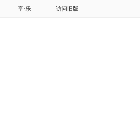
享·乐
访问旧版