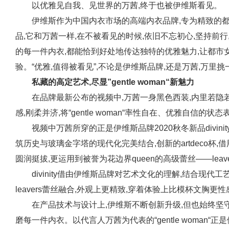
以优雅见自我、见世界的万茜,终于也被伊维斯看见。
伊维斯作为中国内衣市场的高端内衣品牌,专为精致的都
品,它和万茜一样,在不被看见的时候,依旧不忘初心,坚持前
的每一件内衣,都能恰到好处地传达独特的优雅魅力,让都市
验。“优雅,值得被看见”,不论是伊维斯品牌,还是万茜,万里
私藏的高定艺术,尽显”gentle woman“新魅力
在品牌最新公布的视频中,万茜一身黑色西装,内里若隐
感,刚柔并济,将“gentle woman“率性自在、优雅自信的
视频中万茜所穿的正是伊维斯品牌2020秋冬新品divin
筑历史与玻璃金字塔的现代化完美结合,创新的artdeco杯
圆润挺拔,更运用到被誉为花边界queen的高级蕾丝——leav
divinity借由伊维斯品牌对艺术文化的理解,结合现
leavers蕾丝融合,外观上更精致,穿着体验上比模杯文胸
在产品技术与设计上,伊维斯不断创新升级,但也始终坚
磨每一件内衣。以代言人万茜为代表的“gentle woman