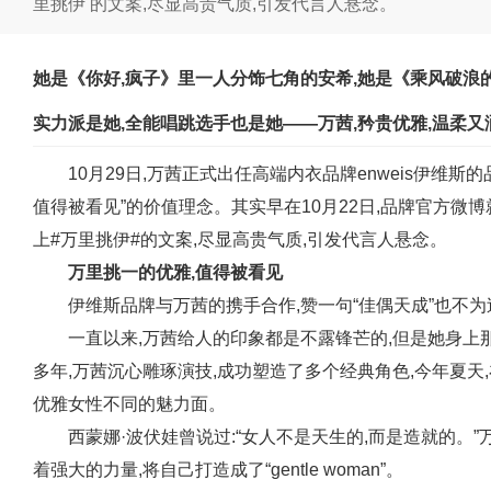
里挑伊 的文案,尽显高贵气质,引发代言人悬念。
她是《你好,疯子》里一人分饰七角的安希,她是《乘风破浪
实力派是她,全能唱跳选手也是她——万茜,矜贵优雅,温柔又
10月29日,万茜正式出任高端内衣品牌enweis伊维斯
值得被看见”的价值理念。其实早在10月22日,品牌官方微
上#万里挑伊#的文案,尽显高贵气质,引发代言人悬念。
万里挑一的优雅,值得被看见
伊维斯品牌与万茜的携手合作,赞一句“佳偶天成”也不为
一直以来,万茜给人的印象都是不露锋芒的,但是她身
多年,万茜沉心雕琢演技,成功塑造了多个经典角色,今年夏天
优雅女性不同的魅力面。
西蒙娜·波伏娃曾说过:“女人不是天生的,而是造就的。
着强大的力量,将自己打造成了“gentle woman”。