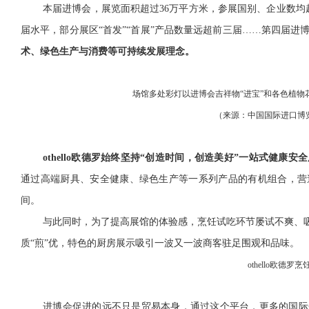
本届进博会，展览面积超过
36万平方米，参展国别、企业数均
届水平，部分展区“首发”“首展”产品数量远超前三届……第四届进
术、绿色生产与消费等可持续发展理念。
场馆多处彩灯以进博会吉祥物“进宝”和各色植物
（来源：中国国际进口博
othello欧德罗始终坚持“创造时间，创造美好”一站式健康安
通过高端厨具、安全健康、绿色生产等一系列产品的有机组合，营
间。
与此同时，为了提高展馆的体验感，烹饪试吃环节屡试不爽、
质“煎”优，特色的厨房展示吸引一波又一波商客驻足围观和品味
。
othello欧德罗烹
进博会促进的远不只是贸易本身，通过这个平台，更多的国际