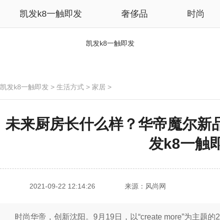
凯发k8一触即发
奢侈品
时尚
凯发k8一触即发
凯发k8一触即发
>
生活方式
>
家居
>
未来厨房长什么样？华帝魔尔新品
发k8一触
2021-09-22 12:14:26
来源：风尚网
时尚华帝，创新沈阳。9月19日，以“create more”为主