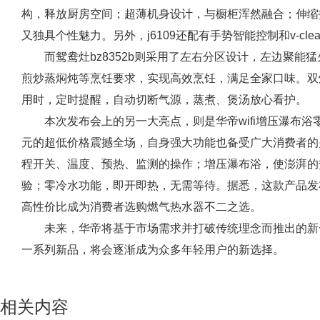
构，释放厨房空间；超薄机身设计，与橱柜浑然融合；伸缩
又独具个性魅力。另外，j6109还配有手势智能控制和v-cl
而鸳鸯灶bz8352b则采用了左右分区设计，左边聚
煎炒蒸焖炖等烹饪要求，实现高效烹饪，满足全家口味。双
用时，定时提醒，自动切断气源，蒸煮、煲汤放心看护。
本次发布会上的另一大亮点，则是华帝wifi增压瀑布浴零
元的超低价格震撼全场，自身强大功能也备受广大消费者的关
程开关、温度、预热、监测的操作；增压瀑布浴，使澎湃的
验；零冷水功能，即开即热，无需等待。据悉，这款产品发
高性价比成为消费者选购燃气热水器不二之选。
未来，华帝将基于市场需求并打破传统理念而推出的新
一系列新品，将会逐渐成为众多年轻用户的新选择。
相关内容