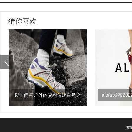
猜你喜欢
以时尚与户外的交融传递自然之
alaïa 发布
意，salomon
友