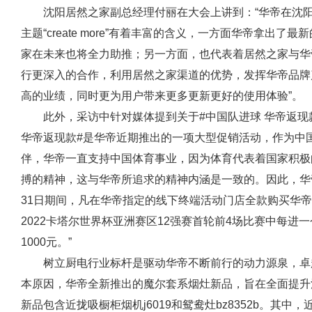
沈阳居然之家副总经理付丽在大会上讲到：“华帝在沈
主题“create more”有着丰富的含义，一方面华帝拿出
家在未来也将全力助推；另一方面，也代表着居然之家与华
行更深入的合作，利用居然之家渠道的优势，发挥华帝品牌
高的业绩，同时更为用户带来更多更新更好的使用体验”。
此外，采访中针对媒体提到关于#中国队进球 华帝返现
华帝返现款#是华帝近期推出的一项大型促销活动，作为中
伴，华帝一直支持中国体育事业，因为体育代表着国家积极
搏的精神，这与华帝所追求的精神内涵是一致的。因此，华帝
31日期间，凡在华帝指定的线下终端活动门店全款购买华帝
2022卡塔尔世界杯亚洲赛区12强赛首轮前4场比赛中每进
1000元。”
树立厨电行业标杆是驱动华帝不断前行的动力源泉，卓
本原因，华帝全新推出的魔尔套系烟灶新品，旨在全面提升
新品包含近拢吸橱柜烟机j6019和鸳鸯灶bz8352b。其中