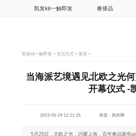
凯发k8一触即发
奢侈品
凯发k8一触即发
>
生活方式
>
家居
>
当海派艺境遇见北欧之光何超莲
开幕仪式 -
2023-05-29 12:21:25
来源：风尚网
5月25日，北欧之光，闪耀上海，百年奢品家电ask