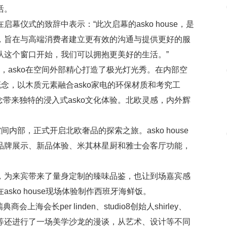
活。
启幕仪式的致辞中表示：“此次启幕的asko house，是
店，旨在与高端消费者建立更有效的沟通与提供更好的服
口，从这个窗口开始，我们可以拥抱更美好的生活。”
，asko在空间外部精心打造了极光灯光秀。在内部空
”的概念，以木质元素融合asko家电的环保材质和考究工
带来独特的浸入式asko文化体验。北欧灵感，内外辉
间内部，正式开启北欧奢品的探索之旅。asko house
具品牌展示、新品体验、米其林星厨和雅士会客厅功能，
厨，为来宾带来了量身定制的臻味品鉴，也让到场嘉宾感
sko house现场体验制作西班牙海鲜饭。
会长per linden、studio8创始人shirley、
帅等还进行了一场美学沙龙的漫谈，从艺术、设计等不同