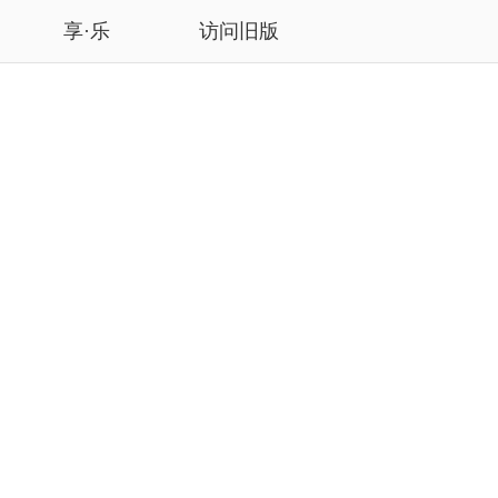
享·乐
访问旧版