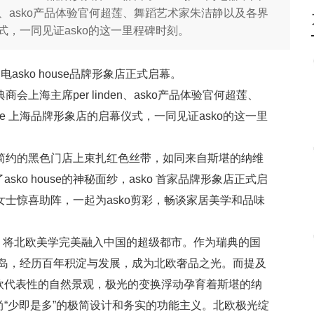
en、asko产品体验官何超莲、舞蹈艺术家朱洁静以及各界
幕仪式，一同见证asko的这一里程碑时刻。
sko house品牌形象店正式启幕。
会上海主席per linden、asko产品体验官何超莲、
se 上海品牌形象店的启幕仪式，一同见证asko的这一里
条简约的黑色门店上束扎红色丝带，如同来自斯堪的纳维
o house的神秘面纱，asko 首家品牌形象店正式启
女士惊喜助阵，一起为asko剪彩，畅谈家居美学和品味
题，将北欧美学完美融入中国的超级都市。作为瑞典的国
亚半岛，经历百年积淀与发展，成为北欧奢品之光。而提及
欧代表性的自然景观，极光的变换浮动孕育着斯堪的纳
“少即是多”的极简设计和务实的功能主义。北欧极光绽