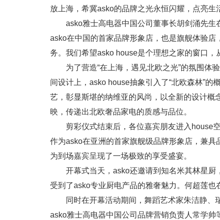
放上海，希冀asko的品牌之光永恒闪耀，点亮生
asko雅士高电器中国公司董事长胡剑涌先生在
asko在中国的首家品牌形象店，也是旗舰体验
务。我们希望asko house是个理想之家的窗
为了营造“在上海，遇见北欧之光”的氛围体验
间设计上，asko house抽象引入了“北欧森林
艺，彰显斯堪的纳维亚的风尚，以全新的设计概念
映，传递出北欧奢品家电的质感与品位。
剪彩仪式结束后，各位嘉宾朋友进入house空
作为asko在亚洲的首家旗舰级品牌形象店，兼
为到场嘉宾呈现了一场极致的享受盛宴。
开幕式当天，asko还邀请到知名米其林星
受到了asko专业厨电产品的雅奢魅力。何超莲也在a
同时在开幕活动期间，舞蹈艺术家朱洁静、瑞典商会上海
asko雅士高电器中国公司品牌营销负责人常学