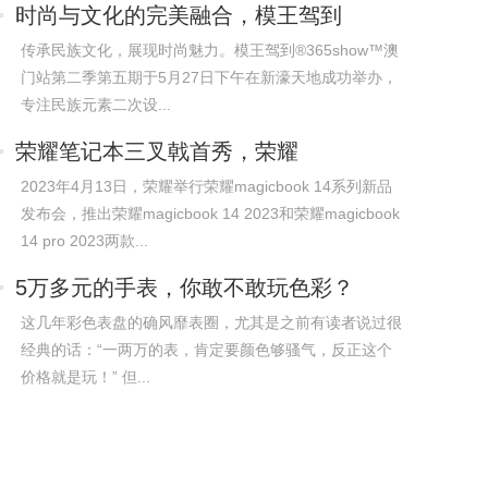
时尚与文化的完美融合，模王驾到
365show见
传承民族文化，展现时尚魅力。模王驾到®365show™澳
门站第二季第五期于5月27日下午在新濠天地成功举办，
专注民族元素二次设...
荣耀笔记本三叉戟首秀，荣耀
magicbook14系
2023年4月13日，荣耀举行荣耀magicbook 14系列新品
发布会，推出荣耀magicbook 14 2023和荣耀magicbook
14 pro 2023两款...
5万多元的手表，你敢不敢玩色彩？
这几年彩色表盘的确风靡表圈，尤其是之前有读者说过很
经典的话：“一两万的表，肯定要颜色够骚气，反正这个
价格就是玩！” 但...