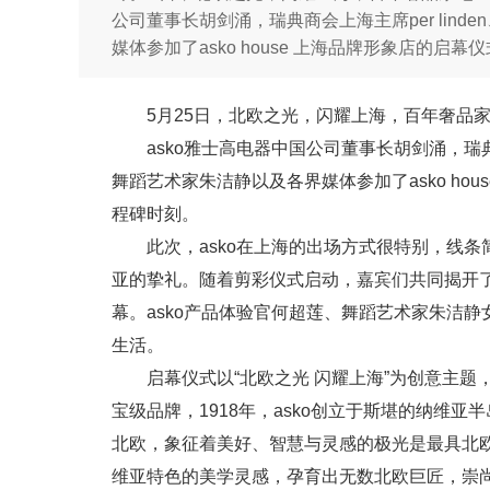
公司董事长胡剑涌，瑞典商会上海主席per lind
媒体参加了asko house 上海品牌形象店的启
5月25日，北欧之光，闪耀上海，百年奢品家电a
asko雅士高电器中国公司董事长胡剑涌，瑞典商
舞蹈艺术家朱洁静以及各界媒体参加了asko hou
程碑时刻。
此次，asko在上海的出场方式很特别，线
亚的挚礼。随着剪彩仪式启动，嘉宾们共同揭开了ask
幕。asko产品体验官何超莲、舞蹈艺术家朱洁静
生活。
启幕仪式以“北欧之光 闪耀上海”为创意主
宝级品牌，1918年，asko创立于斯堪的纳维
北欧，象征着美好、智慧与灵感的极光是最具北
维亚特色的美学灵感，孕育出无数北欧巨匠，崇尚