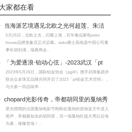
大家都在看
当海派艺境遇见北欧之光何超莲、朱洁
静现身
5月25日，北欧之光，闪耀上海，百年奢品家电asko
house品牌形象店正式启幕。asko雅士高电器中国公司董
事长胡剑涌，瑞典商会...
「为爱逐浪·铂动心弦」-2023武汉「pt
铂金
2023年5月26日，国际铂金协会（pgi®）携手武商集团并
联合众多珠宝品牌共同开启了2023「pt铂金艺术空间」，
与大家一同品味率...
chopard光影传奇，帝都胡同里的戛纳秀
场
星光熠熠的法国戛纳电影节刚刚在戛纳的碧海蓝天中进入
尾声，帝都最知名的胡同里，另一场戛纳红毯大秀以后海
为幕，璀璨登场！...