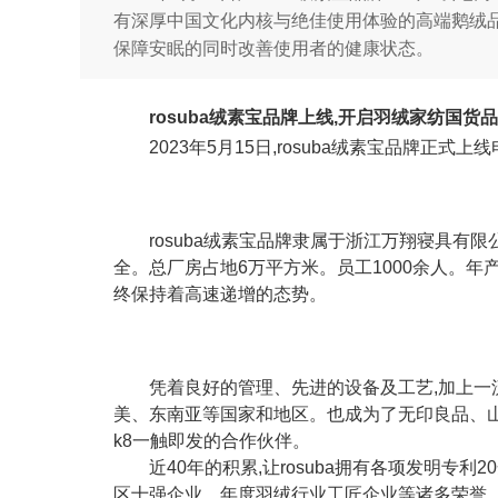
有深厚中国文化内核与绝佳使用体验的高端鹅绒品牌
保障安眠的同时改善使用者的健康状态。
rosuba绒素宝品牌上线,开启羽绒家纺国货
2023年5月15日,rosuba绒素宝品牌正式上
rosuba绒素宝品牌隶属于浙江万翔寝具有限
全。总厂房占地6万平方米。员工1000余人。年产
终保持着高速递增的态势。
凭着良好的管理、先进的设备及工艺,加上一
美、东南亚等国家和地区。也成为了⽆印良品、⼭
k8一触即发的合作伙伴。
近40年的积累,让rosuba拥有各项发明专
区⼗强企业、年度⽻绒⾏业⼯匠企业等诸多荣誉