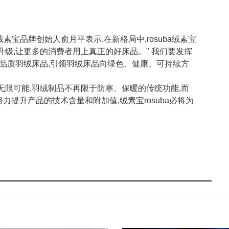
绒素宝品牌创始人俞月平表示,在新格局中,rosuba绒素宝
级,让更多的消费者用上真正的好床品。" 我们要发挥
高品质羽绒床品,引领羽绒床品向绿色、健康、可持续方
无限可能,羽绒制品不再限于防寒、保暖的传统功能,而
提升产品的技术含量和附加值,绒素宝rosuba必将为