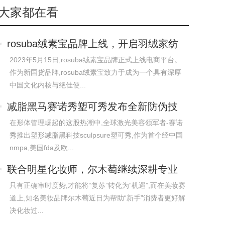
大家都在看
rosuba绒素宝品牌上线，开启羽绒家纺
国货品
2023年5月15日,rosuba绒素宝品牌正式上线电商平台。
作为新国货品牌,rosuba绒素宝致力于成为一个具有深厚
中国文化内核与绝佳使...
减脂黑马赛诺秀塑可秀发布全新防伪技
术，解
在形体管理崛起的这股热潮中,全球激光美容领军者-赛诺
秀推出塑形减脂黑科技sculpsure塑可秀,作为首个经中国
nmpa,美国fda及欧...
联合明星化妆师，尔木萄继续深耕专业
美妆赛
只有正确审时度势,才能将“复苏”转化为“机遇”,而在美妆赛
道上,知名美妆品牌尔木萄近日为帮助“新手”消费者更好解
决化妆过...