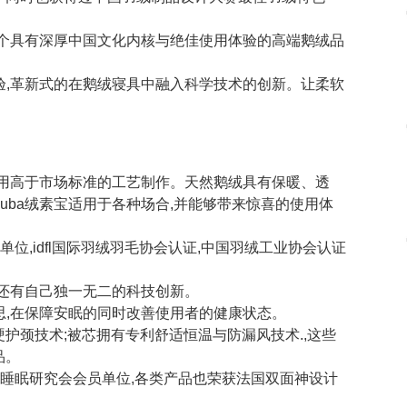
为一个具有深厚中国文化内核与绝佳使用体验的高端鹅绒品
体验,革新式的在鹅绒寝具中融入科学技术的创新。让柔软
并采用高于市场标准的工艺制作。天然鹅绒具有保暖、透
suba绒素宝适用于各种场合,并能够带来惊喜的使用体
位,idfl国际羽绒羽毛协会认证,中国羽绒工业协会认证
素宝还有自己独一无二的科技创新。
巧思,在保障安眠的同时改善使用者的健康状态。
护颈技术;被芯拥有专利舒适恒温与防漏风技术.,这些
品。
国睡眠研究会会员单位,各类产品也荣获法国双面神设计