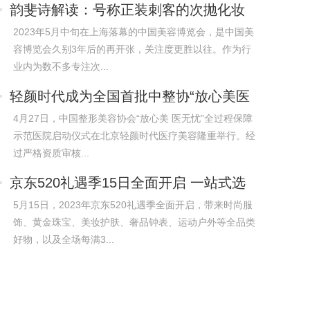
韵斐诗解读：号称正装刺客的次抛化妆
品，是
2023年5月中旬在上海落幕的中国美容博览会，是中国美
容博览会久别3年后的再开张，关注度更胜以往。作为行
业内为数不多专注次...
轻颜时代成为全国首批中整协“放心美医
无忧
4月27日，中国整形美容协会“放心美 医无忧”全过程保障
示范医院启动仪式在北京轻颜时代医疗美容隆重举行。经
过严格资质审核...
京东520礼遇季15日全面开启 一站式选
购父
5月15日，2023年京东520礼遇季全面开启，带来时尚服
饰、黄金珠宝、美妆护肤、奢品钟表、运动户外等全品类
好物，以及全场每满3...