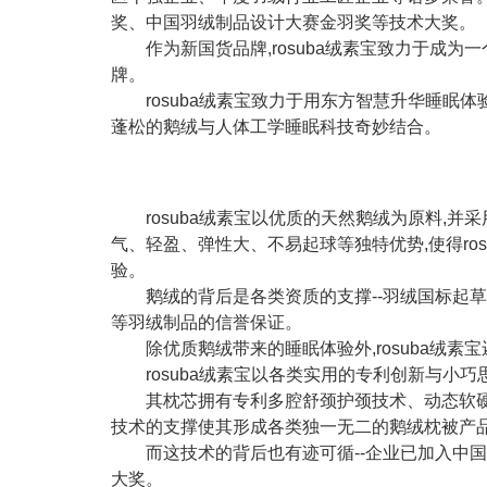
奖、中国⽻绒制品设计⼤赛⾦⽻奖等技术大奖。
作为新国货品牌,rosuba绒素宝致力于成
牌。
rosuba绒素宝致力于用东方智慧升华睡眠
蓬松的鹅绒与人体工学睡眠科技奇妙结合。
rosuba绒素宝以优质的天然鹅绒为原料,
气、轻盈、弹性大、不易起球等独特优势,使得ro
验。
鹅绒的背后是各类资质的支撑--羽绒国标起草单
等羽绒制品的信誉保证。
除优质鹅绒带来的睡眠体验外,rosuba绒
rosuba绒素宝以各类实用的专利创新与小
其枕芯拥有专利多腔舒颈护颈技术、动态软硬
技术的支撑使其形成各类独一无二的鹅绒枕被产
而这技术的背后也有迹可循--企业已加入中
大奖。