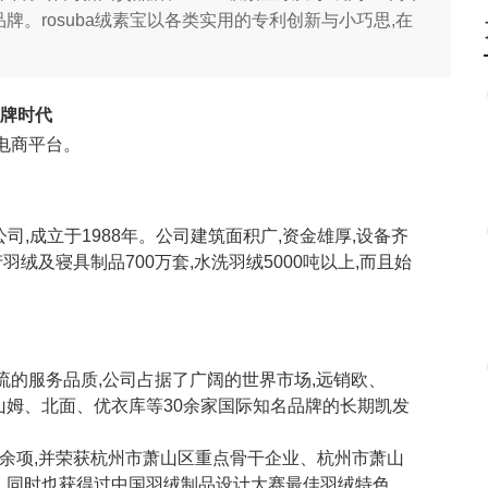
。rosuba绒素宝以各类实用的专利创新与小巧思,在
品牌时代
线电商平台。
公司,成立于1988年。公司建筑面积广,资金雄厚,设备齐
羽绒及寝具制品700万套,水洗羽绒5000吨以上,而且始
流的服务品质,公司占据了广阔的世界市场,远销欧、
姆、北⾯、优⾐库等30余家国际知名品牌的⻓期凯发
利20余项,并荣获杭州市萧⼭区重点⻣⼲企业、杭州市萧⼭
。同时也获得过中国⽻绒制品设计⼤赛最佳⽻绒特⾊