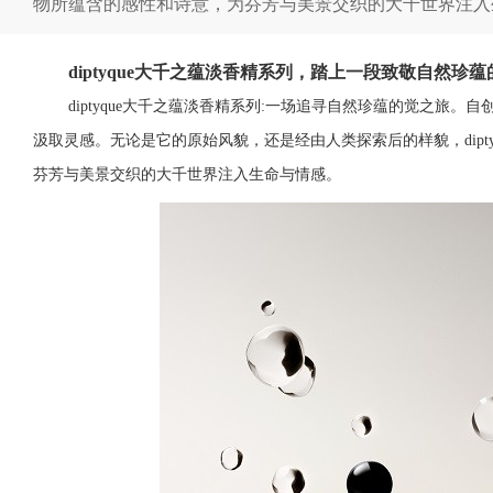
物所蕴含的感性和诗意，为芬芳与美景交织的大千世界注入
diptyque大千之蕴淡香精系列，踏上一段致敬自然珍
diptyque
大千之蕴淡香精系列:一场追寻自然珍蕴的觉之旅。自
汲取灵感。无论是它的原始风貌，还是经由人类探索后的样貌，
dipt
芬芳与美景交织的大千世界注入生命与情感。