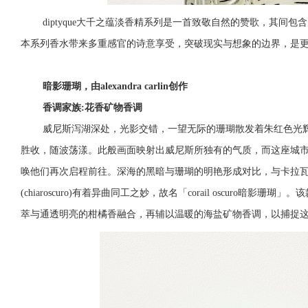
diptyque
大千之蕴淡香精系列是一首致敬自然的赞歌，其间包含
本系列香水带来多重感官的诗意享受，突破现实与想象的边界，是
暗影珊瑚，由alexandra carlin创作
香调家族:花香矿物香调
威尼斯泻湖深处，光影交错，一望无际的珊瑚散发着朱红色光
胜收，随波荡漾。此般画面映射出威尼斯所独有的气质，而这座城
唤他们再次启程前往。深海的黑暗与珊瑚的明艳形成对比，与卡拉
(chiaroscuro)有着异曲同工之妙，故名「corail oscuro暗影珊瑚」。
萃与通透明亮的柑橘香融合，再辅以温暖的海盐矿物香调，以捕捉