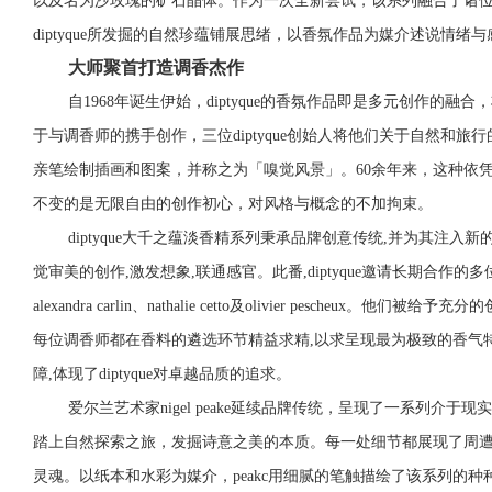
以及名为沙玫瑰的矿石晶体。作为一次全新尝试，该系列融合了诸
diptyque所发掘的自然珍蕴铺展思绪，以香氛作品为媒介述说情绪
大师聚首打造调香杰作
自1968年诞生伊始，diptyque的香氛作品即是多元创作的
于与调香师的携手创作，三位
diptyque
创始人将他们关于自然和旅行
亲笔绘制插画和图案，并称之为「嗅觉风景」。60余年来，这种依
不变的是无限自由的创作初心，对风格与概念的不加拘束。
diptyque
大千之蕴淡香精系列秉承品牌创意传统,并为其注入新
觉审美的创作,激发想象,联通感官。此番,diptyque邀请长期合作的多位调香大师
alexandra carlin、nathalie cetto及olivier pesch
e
ux。他们被给予充分
每位调香师都在香料的遴选环节精益求精,以求呈现最为极致的香气
障,体现了diptyque对卓越品质的追求。
爱尔兰艺术家nigel peake延续品牌传统，呈现了一系列介
踏上自然探索之旅，发掘诗意之美的本质。每一处细节都展现了周
灵魂。以纸本和水彩为媒介，peakc用细腻的笔触描绘了该系列的