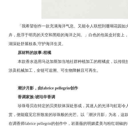
「我希望创作一款充满海洋气息、又能令人联想到珊瑚花园如
卉，悬浮于明亮的天空和黑暗的海洋之间。」白色的包装盒封套上，是n
湖深处舒展枝条,守护海洋生灵。
原材料的故事:柑橘
本款香水选用马达加斯加当地社群种植加工的柑橘皮，以传统
涉及机械加工，全链可追溯、可生物降解且可再生。
潮汐月影，由fabrice pellegrin创作
香调家族:琥珀辛香调
珍珠母贝在特定的贝类软体深处形成，其迷人的光泽与虹彩令
赏，便能窥见它所散发的珍珠般的光芒。以「潮汐月影」为名，这
在调香师fabrice pellegrin的创作中，岩蔷薇的明媚柔美与