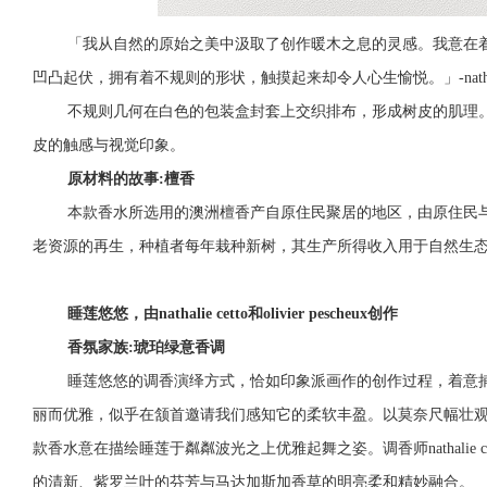
「我从自然的原始之美中汲取了创作暖木之息的灵感。我意在
凹凸起伏，拥有着不规则的形状，触摸起来却令人心生愉悦。」-nathalic 
不规则几何在白色的包装盒封套上交织排布，形成树皮的肌理
皮的触感与视觉印象。
原材料的故事:檀香
本款香水所选用的澳洲檀香产自原住民聚居的地区，由原住民
老资源的再生，种植者每年栽种新树，其生产所得收入用于自然生
睡莲悠悠，由nathalie cetto和olivier pescheux创作
香氛家族:琥珀绿意香调
睡莲悠悠的调香演绎方式，恰如印象派画作的创作过程，着意
丽而优雅，似乎在颔首邀请我们感知它的柔软丰盈。以莫奈尺幅壮
款香水意在描绘睡莲于粼粼波光之上优雅起舞之姿。调香师nathalie cetto
的清新、紫罗兰叶的芬芳与马达加斯加香草的明亮柔和精妙融合。