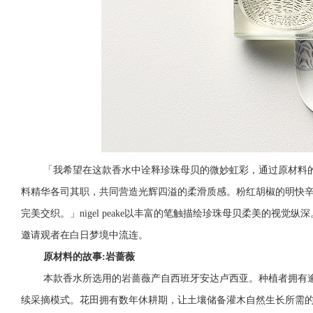
「我希望在这款香水中诠释珍珠母贝的微妙虹彩，通过原材料
料精华各司其职，共同营造光辉四溢的柔滑质感。粉红胡椒的明快
完美交织。」nigel peake以丰富的笔触描绘珍珠母贝柔美的视
邀请观者在白日梦境中流连。
原材料的故事:岩蔷薇
本款香水所选用的岩蔷薇产自西班牙安达卢西亚。种植者拥有逾
续采摘模式。花田拥有数年休耕期，让土壤储备灌木自然生长所需