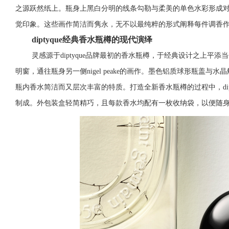
之源跃然纸上。瓶身上黑白分明的线条勾勒与柔美的单色水彩形成
觉印象。这些画作简洁而隽永，无不以最纯粹的形式阐释每件调香
diptyque经典香水瓶樽的现代演绎
灵感源于
diptyque
品牌最初的香水瓶樽，于经典设计之上平添当
明窗，通往瓶身另一侧nigel peake的画作。墨色铝质球形瓶盖
瓶内香水简洁而又层次丰富的特质。打造全新香水瓶樽的过程中，dip
制成。外包装盒轻简精巧，且每款香水均配有一枚收纳袋，以便随