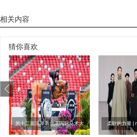
相关内容
猜你喜欢
第十二届浪琴表北京国际马术大
柔软的力量 | m
师赛：day2战
达