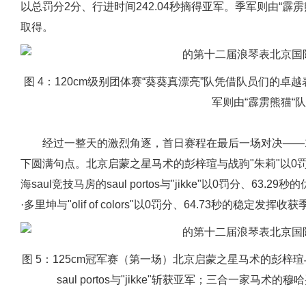
以总罚分2分、行进时间242.04秒摘得亚军。季军则由“霹雳熊
取得。
图 4：120cm级别团体赛“葵葵真漂亮”队凭借队员们的卓
军则由“霹雳熊猫“
经过一整天的激烈角逐，首日赛程在最后一场对决——1
下圆满句点。北京启蒙之星马术的彭梓瑄与战驹"朱莉"以0罚
海saul竞技马房的saul portos与"jikke"以0罚分、
·多里坤与"olif of colors"以0罚分、64.73秒的稳定发挥收
图 5：125cm冠军赛（第一场）北京启蒙之星马术的彭梓瑄
saul portos与"jikke"斩获亚军；三合一家马术的穆哈买提