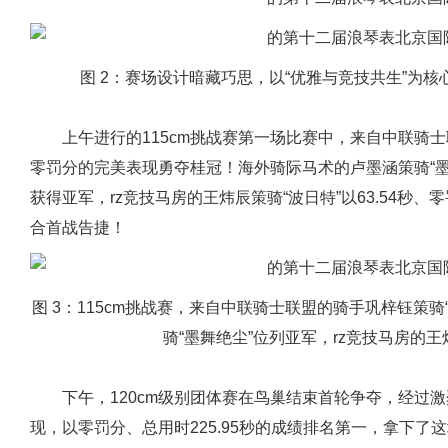
图 2：赛场设计暗藏巧思，以“优雅与竞技共生”为
上午进行的115cm挑战赛第一场比赛中，来自中联骑士联
零罚分的完美表现勇夺桂冠！海外骑际马术的卢墨涵策骑“墨舞
获得亚军，rz竞技马房的王炜辰策骑“波日特”以63.54秒
合首战告捷！
图 3：115cm挑战赛，来自中联骑士联盟的骑手巩梓钰策
骑“墨舞绝尘”位列亚军，rz竞技马房的王
下午，120cm级别团体赛在鸟巢结束首轮争夺，经过
现，以零罚分、总用时225.95秒的成绩排名第一，拿下了