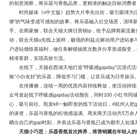
的创意洞察，将乐器与香氛品类，更精准的触达目标消费者
时尚媒体《v中文版》趋势大片率先出街，吸引眼球为活
缈”的气味变成可感知的故事。将乐器融入社交场景，演绎新
手。在商家侧，联合天猫大牌日营销ip，给予品牌商家流量
动，联合天猫u先线上派样，极强的利益点驱动用户进站参与
户进站领惊喜福利，做任务解锁抽奖次数并分享形成裂变，
精准客群，实现高效引流。
在线下，天猫在西湖天地打造“呼吸感gapday”沉浸式
验“小白友好”的乐器，降低学习门槛，让音乐成为日常娱
在传播侧，连续一周的优质内容持续释放，使活动持续
众号发起线下呼吸感gapday活动预告，同时100 小红
心，吸引前往。凯发k8一触即发的线下活动日，#杭州人把g
的谈资，乐器与香氛的松弛感溢满。‌周末两天活动共5万
晒出自己的gap时刻，并表达乐器与香氛已成为都市人短逃
天猫小巧思：乐器香氛首次跨界，将营销藏在年轻人的