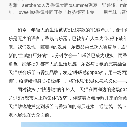
恩雅、aeroband以及香氛大牌tosummer观夏、野兽派、
年、loveellss香氛共同开创「趋势探索市集」，用气味与
如今，年轻人的生活被切割成零散的“忙碌单元”，像
乐是无声的语言，香氛与乐器，已被都市人奉为“装得下成
来。我们发现，随着ai的发展，乐器品类已跃入新篇章，逐
新的“宝藏解压好物”，3分钟学会一门乐器已成为现实；而
角色，能够提升都市人的生活质感，乐器与香氛的完美融合
天猫联合乐器与香氛品牌，发起“呼吸感gapday”，用一
键”，给情绪和身心松松绑，并将“休息”积极化与意义化—
面对被按了“快进键”的年轻人，天猫在西湖边的这场ga
超过5万都市人上演集体“放空”，伴随着香氛弥散开来的治
天猫敏锐地捕捉到乐器与香氛间的深层连接，通过线上线下整合
观地展现在大众面前。