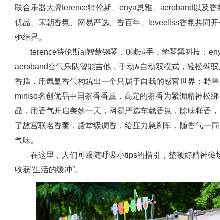
联合乐器大牌terence特伦斯、enya恩雅、aeroband以及香
优品、宋朝香氛、网易严选、香百年、loveellss香氛共
弛结界。
terence特伦斯ai智慧钢琴，0帧起手，学琴黑科技；e
aeroband空气乐队智能吉他，手动&自动双模式，轻松驾驭
香插，用氤氲香气构筑出一个只属于自我的感官世界；野兽
miniso名创优品中国茶香香薰，高定的茶香为紧绷精神
晶，用香气开启美妙一天；网易严选车载香氛，除味释香，
了故宫联名香薰，殿堂级调香，给压力急刹车，随香气一同出走；
气味。
在这里，人们可跟随呼吸小tips的指引，整顿好精神
收获“生活的缓冲”。