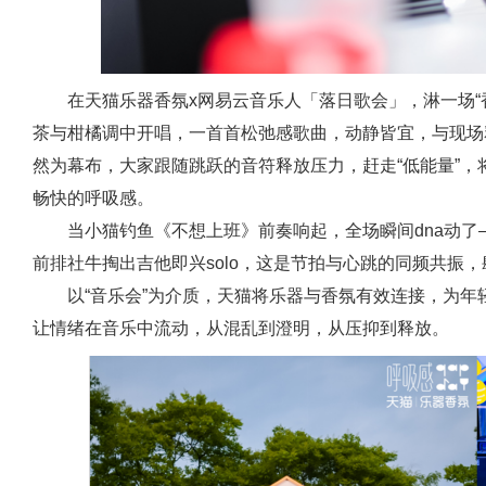
在天猫乐器香氛x网易云音乐人「落日歌会」，淋一场“香
茶与柑橘调中开唱，一首首松弛感歌曲，动静皆宜，与现场
然为幕布，大家跟随跳跃的音符释放压力，赶走“低能量”，
畅快的呼吸感。
当小猫钓鱼《不想上班》前奏响起，全场瞬间dna动了
前排社牛掏出吉他即兴solo，这是节拍与心跳的同频共振，肆
以“音乐会”为介质，天猫将乐器与香氛有效连接，为
让情绪在音乐中流动，从混乱到澄明，从压抑到释放。