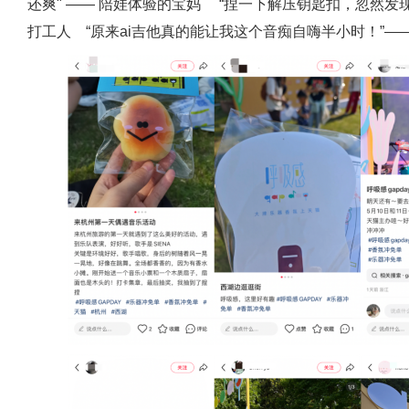
还爽" —— 陪娃体验的宝妈 “捏一下解压钥匙扣，忽然发
打工人 “原来ai吉他真的能让我这个音痴自嗨半小时！”—