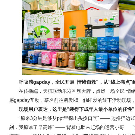
呼吸感gapday，全民开启“情绪自救”，从“线上痛点”
在传播端，天猫联动乐器香氛大牌，点燃一场全民“情
感gapday互动，慕名前往凯发k8一触即发的线下活动现
现场用户表达，这里是“装得下成年人最小单位的任性”
"原来3分钟足够从ppt里探出头换口气" —— 边撸猫边
刻，我原谅了早高峰" —— 背着电脑来赶场的运营小哥 