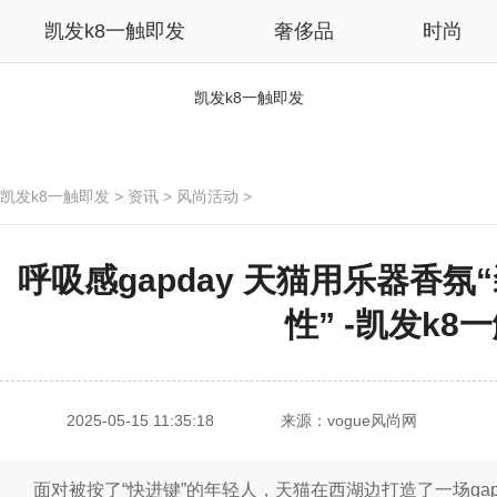
凯发k8一触即发
奢侈品
时尚
凯发k8一触即发
凯发k8一触即发
>
资讯
>
风尚活动
>
呼吸感gapday 天猫用乐器香
性” -凯发k8
2025-05-15 11:35:18
来源：vogue风尚网
面对被按了“快进键”的年轻人，天猫在西湖边打造了一场gap之