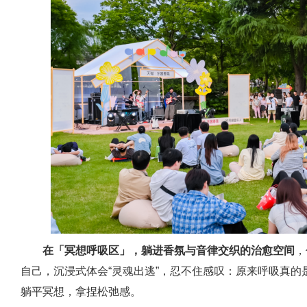
在「冥想呼吸区」，躺进香氛与音律交织的治愈空间
，
自己，沉浸式体会“灵魂出逃”，忍不住感叹：原来呼吸真
躺平冥想，拿捏松弛感。