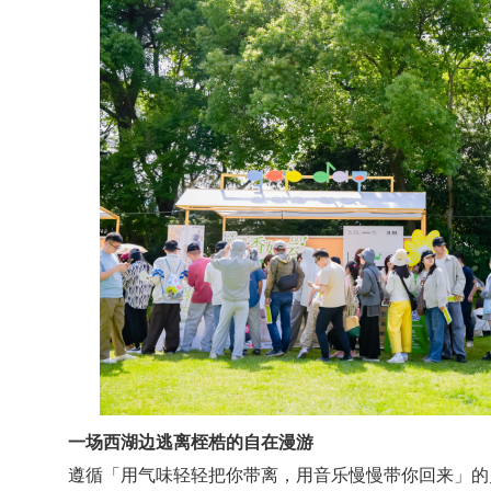
一场西湖边逃离桎梏的自在漫游
遵循「用气味轻轻把你带离，用音乐慢慢带你回来」的