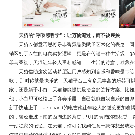
天猫的“呼吸感哲学”：让万物流过，而不被裹挟
天猫以创意巧思将乐器香氛品类赋予艺术化的表达，同
销区别于以往的电商卖货逻辑，更是在传递一种生活观：‌ga
器与香氛，天猫让年轻人重新感知——生活的诗意，就藏在细
天猫借助这次活动希望让用户感知到音乐和香味是带给
歌， 那时你就是快乐的。天猫平台上有多元丰富的乐器可
家，还是新手小白，天猫都能提供最恰当的选择方案。比如
他，小白即可轻松上手弹奏乐器，自己就能自娱自乐的自弹
新手快速上手、aeroband的电吉他让年轻人的摇滚更加
的，曾经走过下雨的西湖边的茶香，9月的满城的桂花香，
一刻独家的记忆。在天猫，你可以找到任意一款你想念或者
你提供持续的舒适和愉悦；不管是居家、睡前、运动、办公