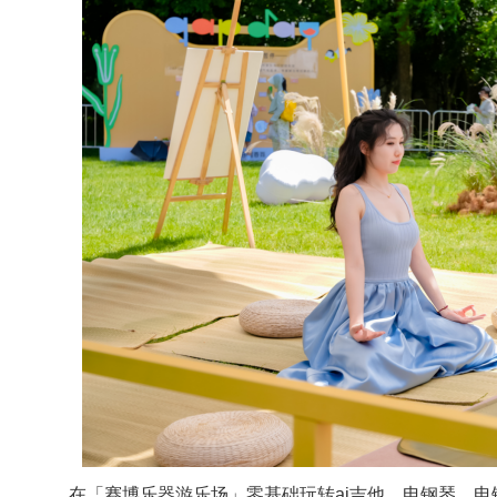
在「赛博乐器游乐场」零基础玩转ai吉他、电钢琴。