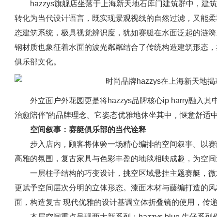
hazzys旗舰店坐落于上海新天地石库门建筑群中，
转化为当代设计语言，既实现景观视线的自然过滤，又能柔
态建筑系统，极具视觉辨识度，犹如赛艇在水面泛起的涟漪
钢材质也象征着水面的波光粼粼结合了传统构造建筑形态，
俱乐部文化。
外立面户外花园更是将hazzys品牌核心ip harry融入
治愈陪伴”的品牌理念。它姿态优雅地休坐其中，惬意舒适
空间叙事：赛艇俱乐部的当代诠释
步入店内，顾客将体验一场精心编排的空间叙事。以赛
高雅的氛围，复古家具与色彩丰盈的地毯相映成趣，为空间
一层柱子结构的巧变设计，挑空区域悬挂主题赛艇，微
更赋予空间层次分明的立体形态。漆面木材与藤编打造的风
面，构造复古 现代优雅的设计基调立体折叠镜的使用，传
本层空间重点呈现两大新系列：hazzys blue 牛仔系