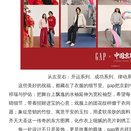
从左至右：开运系列、成功系列、律动
这些美好的祝福，都藏在了衣服的细节里。gap把京
祥瑞与护佑；把舞台上飘逸的水袖延伸为宽松袖型，希望每
睛细节，带着招财进宝的心意；戏服上的团花纹样缀于衣间
愿；象征坚韧的竹纹、寓意平安的玉扣，用柔软亲肤的面料
齐天大圣这一传奇的东方图腾，化作衣上细腻的亮片刺绣工
每一处设计不只是装饰，更是故事的载体，gap将吉