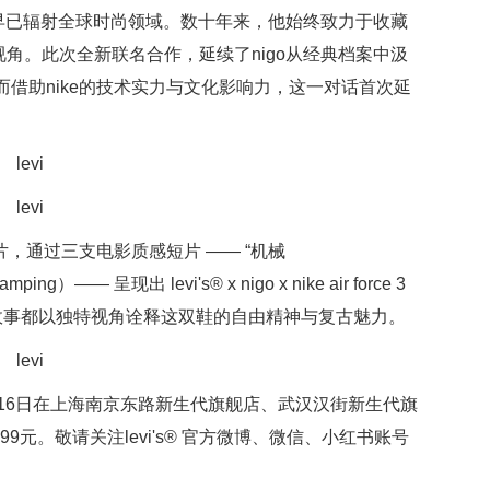
力早已辐射全球时尚领域。数十年来，他始终致力于收藏
角。此次全新联名合作，延续了nigo从经典档案中汲
话；而借助nike的技术实力与文化影响力，这一对话首次延
列广告片，通过三支电影质感短片 —— “机械
g）—— 呈现出 levi's® x nigo x nike air force 3
个故事都以独特视角诠释这双鞋的自由精神与复古魅力。
e 3 low将于10月16日在上海南京东路新生代旗舰店、武汉汉街新生代旗
299元。敬请关注levi's® 官方微博、微信、小红书账号