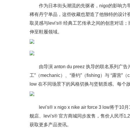
作为日本街头潮流的先驱者，nigo的影响
稀有丹宁单品，这些收藏也塑造了他独特的设计视
取灵感与levi's® 经典工艺传承之间的创意对
伸至鞋履领域。
由导演 anton du preez 执导的联名系
工”（mechanic）、“垂钓”（fishing）与 “露营”（campin
low 在不同场景下的风格切换与坚韧质感。每
levi's® x nigo x nike air forc
舰店、levi's® 官方商城同步发售，售价人民币1,
获取更多产品资讯。