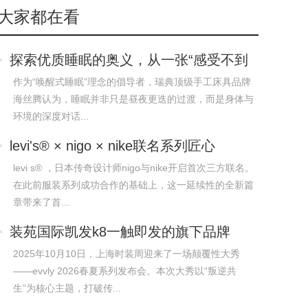
大家都在看
探索优质睡眠的奥义，从一张“感受不到
它存
作为“唤醒式睡眠”理念的倡导者，瑞典顶级手工床具品牌
海丝腾认为，睡眠并非只是昼夜更迭的过渡，而是身体与
环境的深度对话...
levi's® × nigo × nike联名系列匠心
levi s® ，日本传奇设计师nigo与nike开启首次三方联名。
在此前服装系列成功合作的基础上，这一延续性的全新篇
章带来了首...
装苑国际凯发k8一触即发的旗下品牌
evvly 上海时装周 26春
2025年10月10日，上海时装周迎来了一场颠覆性大秀
——evvly 2026春夏系列发布会。本次大秀以“叛逆共
生”为核心主题，打破传...