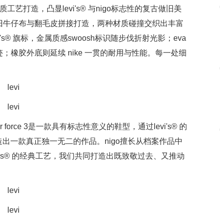
品质工艺打造，凸显levi's® 与nigo标志性的复古做旧美
旧牛仔布与翻毛皮拼接打造，两种材质碰撞交织出丰富
s® 旗标，金属质感swoosh标识随步伐折射光影；eva
橡胶外底则延续 nike 一贯的耐用与性能。每一处细
air force 3是一款具有标志性意义的鞋型，通过levi's® 的
造出一款真正独一无二的作品。nigo擅长从档案作品中
vi's® 的经典工艺，我们共同打造出既致敬过去、又推动