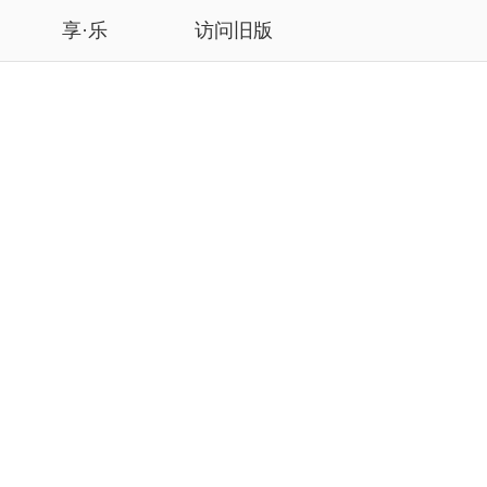
享·乐
访问旧版