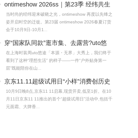
ontimeshow 2026ss｜第23季 经纬共生
当时尚的经纬迎来破晓之光，ontimeshow 再度以先锋之
姿开启时空的迁徙。第23届 ontimeshow 2026春夏订货
会于10月9日-10月1...
穿“国家队同款”逛市集、去露营?uto悠
途重
在上海时装周uto悠途「本源・无界」大秀上，我们终于
看到了这种“理想生活” 的样子——一件“户外贴身第一
层”既能陪你在山...
​京东11.11超级试用日“小样”消费创历史
10月9日晚8点,京东11 11启幕,现货开卖,低至1折。在10
月11日京东11 11推出的首个“超级试用日”活动中,包括千
元面霜、大牌香...