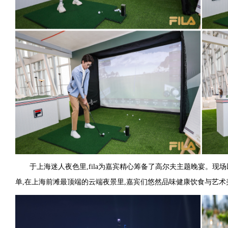
于上海迷人夜色里,fila为嘉宾精心筹备了高尔夫主题晚宴。现
单,在上海前滩最顶端的云端夜景里,嘉宾们悠然品味健康饮食与艺