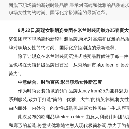
团旗下职场简约新锐时装品牌,秉承对高端和优雅的品质追
职场女性简约时尚、国际化穿搭潮流的最新诠释。
9月22日,高端女装朗姿集
团在米兰时装周举办25春夏大秀,发
姿集团旗下职场简约新锐时装品牌,秉承对高端和优雅的品
牌对职场女性简约时尚、国际化穿搭潮流的最新诠释。
除了让观众在米兰时装周沉浸式感受品牌倾注于每一件成衣的匠
品也将在天猫超级品牌日首发。从秀场到市场,eileen eli
势力”。
中意结合、时尚百搭,彰显职场女性新态度
作为时尚女装领域的领军品牌,lancy from25为兼
系列服装,致力于打造“简约、优雅、大气”的精英衣橱,将女
由内而外、内外合一的女性成熟美,展露女性美由心生,从容
此次发布的欧洲品牌eileen elitee,由意大利设计
和廓形的塑造,将意式优雅随性融入现代极简格调,致力于为