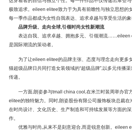
达穿着者的自信与独立个性。每一件作品不仅传递出摩登与
极致追求。eileen elitee致力于为具有前瞻性与独立
每一季作品都成为女性自我表达、追求卓越与享受生活的象
品牌升级、走向全球,引领时尚女性新潮流
表达自我、追求卓越、拥抱多元、引领潮流……eileen 
是国际潮流的策动者。
为了让eileen elitee的品牌主张、态度与理念走向
猫超级品牌日共同打造女装领域的“超级品牌”,以多元传播
传递。
一方面,朗姿参与tmall china cool,在米兰时装周举
elitee的独特魅力。同时,朗姿股份有限公司服饰板块总裁
在时尚设计、文化历史、生产制造和可持续发展等方面的深
作。
优雅与时尚,从来不是刻意迎合,而是锐意创新。eileen 