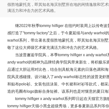
假胜地蒙托克，即其知名海滨别墅所在地的闲情逸致和艺术
满活力和冲击力的艺术风格。
继2022年秋季tommy hilfiger 在纽约时装周上以传奇
感打造了“tommy factory”之后，于今夏延续与andy warhol的旅
warhol系列，带出著名度假胜地蒙托克，即其知名海滨
敬了这位大师级艺术家充满活力和冲击力的艺术风格。
当波普邂逅学院风，本季tommy hilfiger x andy 
andy warhol的精神为品牌经典学院风带来新生，将积
品通过大胆运用对比色，结合别具航海元素的日落色调和海
院风灵感碰撞。设计融入了andy warhol标志性的波普
和贴布polo衫。女装包括泳装、中长裙和衬衫等款式，都
造的毛圈布logo旗标合身短裤。该系列也是对惬意的夏日
tommy hilfiger x andy warhol系列即日
tommy hilfiger天猫小黑盒超级秀场，更多春夏新品系