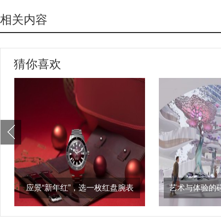
相关内容
猜你喜欢
应景“新年红”，选一枚红盘腕表
艺术与体验的
陪你过年吧
享受