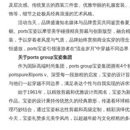
及层次感。传统复古的西装三件套、优雅华丽的礼服套装、
饰等，细节之处极具经典浪漫的艺术风格。
活动当天，品牌盛邀知名媒体与品牌贵宾共同鉴赏春夏系
橱。ports宝姿以摩登美学碰撞精良剪裁与创新版型，融
装，予以穿着者风度与气质，品牌始终贯彻商业实穿的理念
恒盛放，ports宝姿引领漫游者在“流金岁月”中穿越不同
关于ports group宝姿集团
作为国际高端时尚集团，ports group宝姿集团拥有4个独具
portspure和ports v。深受每一段旅程的启发，宝姿的
与他们一起穿越不同边界，满足表达个性与自我实现的诉求
始于1961年，以精致剪裁和优雅设计而闻名，宝姿为
作品。宝姿的设计秉持传统悠久的经典廓形，传递着环球精
理巧妙结合，通过宝姿标志性剪裁和高级定制，精彩演绎优
今天，宝姿礼赞多元美学风尚，以超越年龄与文化桎梏的多