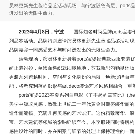
员林更新先生莅临品鉴活动现场，与宁波阪急高层、port
迸发出的无限生命力。
2023年4月8日，宁波
——国际知名时尚品牌ports宝
列品鉴活动。品牌特别邀请演员林更新先生莅临品鉴活动现场
品牌嘉宾一同感受艺术与时尚迸发出的无限生命力。
活动现场，演员林更新身着ports宝姿经典款西服套
纺正装衬衫，至臻面料织就细腻质地，剪裁新思勾勒挺阔版型，
男装系列跨越时间、空间与文化身份的局限，焕新演绎百年
能，将考究利落的廓形与art deco装饰艺术风格相融合，
ports宝姿2023春夏系列自电影《了不起的盖茨比》(the gre
美学中汲取灵感，致敬上世纪二十年代黄金时期盛装华丽的
造华丽流畅、充满几何美感的艺术语汇。这份精致奢华、浪
宝、艺术建筑等领域的影响延续至今。本季服装同时将解构主义
感性设计的同时，亦在图案与细节的处理上保持理性的一面