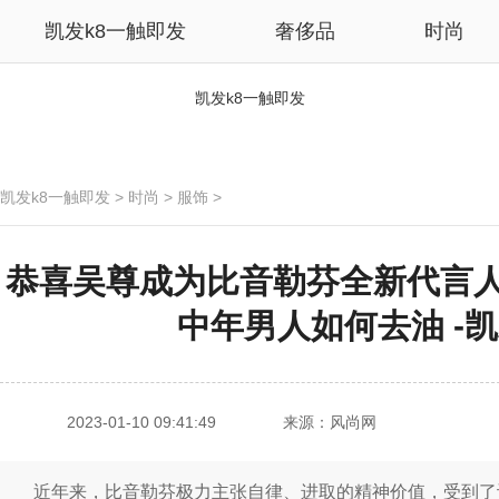
凯发k8一触即发
奢侈品
时尚
凯发k8一触即发
凯发k8一触即发
>
时尚
>
服饰
>
恭喜吴尊成为比音勒芬全新代言
中年男人如何去油 -凯
2023-01-10 09:41:49
来源：风尚网
近年来，比音勒芬极力主张自律、进取的精神价值，受到了