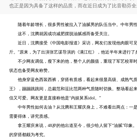
也正是因为具备了这样的品质，而在近日成为了比音勒芬全
随着年龄增长，很多男性被拉入了油腻男的队伍当中。中年男
这不，沈腾就因成功减肥摆脱油腻感而备受关注。
近日，沈腾接受《中国电影报道》采访，网友们发现他肉眼可见
斤。”原来，为了出演张艺谋导演的《满江红》，他近半年来进行了
不少网友调侃，瘦下来的他，整个人的颜值，重现了军艺校草
状态也备受网友称赞。
他身穿蓝色西装西裤，穿搭有质感，看起来很显高级、成熟气
王》，蹦蹦跳跳间，总裁范和逗比范两种气质随时切换。整场看起
信又可爱。网友更是直接称他是“內娱舅系idol。”
中年男性如何去油？从沈腾和王耀庆身上，不难看出两点：一
需要得体，讲究质感。
拿王耀庆来说，48岁的他出道至今，很少给人留下“油腻”印象
的穿搭都颇为考究。