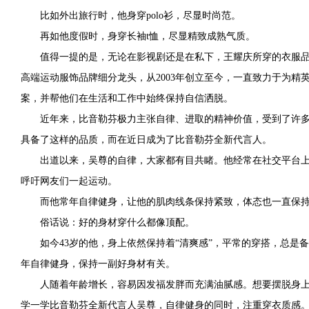
比如外出旅行时，他身穿polo衫，尽显时尚范。
再如他度假时，身穿长袖t恤，尽显精致成熟气质。
值得一提的是，无论在影视剧还是在私下，王耀庆所穿的衣服
高端运动服饰品牌细分龙头，从2003年创立至今，一直致力于为精
案，并帮他们在生活和工作中始终保持自信洒脱。
近年来，比音勒芬极力主张自律、进取的精神价值，受到了许
具备了这样的品质，而在近日成为了比音勒芬全新代言人。
出道以来，吴尊的自律，大家都有目共睹。他经常在社交平台
呼吁网友们一起运动。
而他常年自律健身，让他的肌肉线条保持紧致，体态也一直保
俗话说：好的身材穿什么都像顶配。
如今43岁的他，身上依然保持着“清爽感”，平常的穿搭，总是
年自律健身，保持一副好身材有关。
人随着年龄增长，容易因发福发胖而充满油腻感。想要摆脱身上的
学一学比音勒芬全新代言人吴尊，自律健身的同时，注重穿衣质感