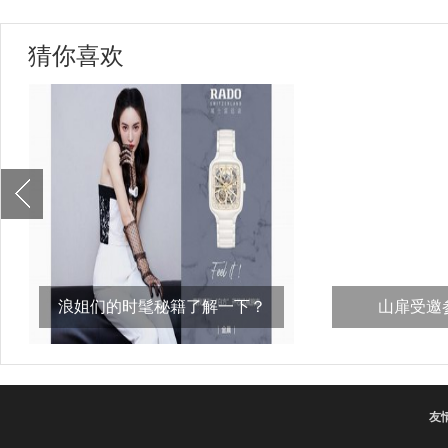
猜你喜欢
浪姐们的时髦秘籍了解一下？
山扉受邀参
比，“义
友