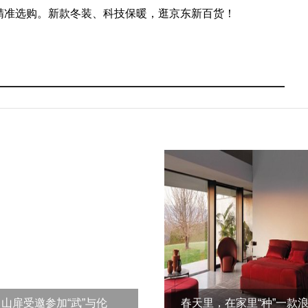
精准选购。新款冬装、科技保暖，逛京东新百货！
山扉受邀参加“武”与伦
春天里，在家里“种”一款