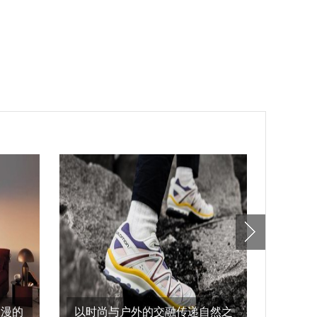
浪漫的
以时尚与户外的交融传递自然之
alaï