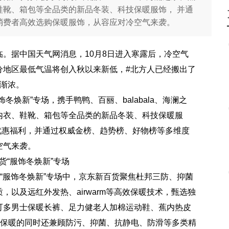
鞋靴、箱包等全品类的新品冬装、科技保暖服饰， 并通
消费者高效选购保暖服饰，从容应对冷空气来袭。
。据中国天气网消息，10月8日进入寒露后，冷空气
分地区最低气温将创入秋以来新低，#北方人已经搬出了
渐浓。
焕新”专场，携手鸭鸭、百丽、balabala、海澜之
内衣、鞋靴、箱包等全品类的新品冬装、科技保暖服
等优惠福利，并通过权威金榜、趋势榜、好物榜等多维度
空气来袭。
货“服饰冬焕新”专场
。“服饰冬焕新”专场中，京东新百货聚焦杜邦三防、抑菌
以及远红外发热、airwarm等高效保暖技术，甄选独
可多男士保暖长裤、足力健老人加棉运动鞋、蕉内热皮
效保暖的同时还兼顾防污、抑菌、抗静电、防滑等多类精