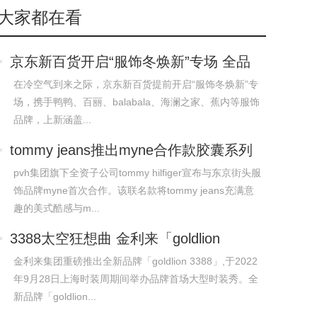
大家都在看
京东新百货开启“服饰冬焕新”专场 全品
类
在冷空气到来之际，京东新百货提前开启“服饰冬焕新”专
场，携手鸭鸭、百丽、balabala、海澜之家、蕉内等服饰
品牌，上新涵盖...
tommy jeans推出myne合作款胶囊系列
pvh集团旗下全资子公司tommy hilfiger宣布与东京街头服
饰品牌myne首次合作。该联名款将tommy jeans充满意
趣的美式酷感与m...
3388太空狂想曲 金利来「goldlion
3388」
金利来集团重磅推出全新品牌「goldlion 3388」,于2022
年9月28日上海时装周期间举办品牌首场大型时装秀。全
新品牌「goldlion...