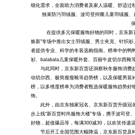
细化需求，全面助力消费者及家人温暖、舒适过
独束防污羽绒服、波司登抑菌儿童羽绒服、
在提供多元保暖服饰好物的同时，京东新百
焕新”专场中推出女士羽绒服、男士夹克、针织
者提供专业、科学的冬装选购指南。榜单中的鸭鸭短款
衫、balabala儿童保暖外套、百丽牛皮切尔西
与此同时，京东新百货还洞察秋冬服饰消费
动切尔西、极简瘦瘦靴等趋势榜，以及保暖男装
榜，以多维度榜单为消费者甄选保暖服饰趋势好
饰。
此外，由京东独家冠名、京东新百货升级冠
步上线“新百货时尚服饰大楼”专场，携手波司登、u
好物，超值爆品等，每满300减30，以欢笑传递温
节后开工全国范围大幅降温，京东新百货及时