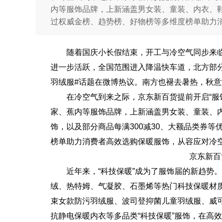
内等服饰品牌，上新涵盖男女装、童装、内衣、
过权威金榜、趋势榜、好物榜等多维度榜单助力
随着国庆小长假结束，开工与冷空气同步来临
进一步活跃，全国范围进入降温快车道，北方部
羽绒服#话题在微博热议。南方也褪去暑热，秋意
在冷空气到来之际，京东新百货提前开启“服饰冬
家、蕉内等服饰品牌，上新涵盖男女装、童装、
饰，以及部分商品每满300减30、大额品类券
榜单助力消费者高效选购保暖服饰，从容应对冷
京东新百
近年来，“科技保暖”成为了服饰届的新趋势
绒、热特姆、气凝胶、石墨烯等热门科技保暖材质，
束女款防污羽绒服、波司登抑菌儿童羽绒服、威
抗静电保暖内衣等多品类“科技保暖”服饰，在高