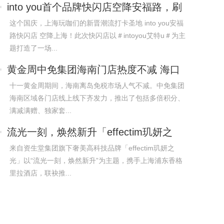
into you首个品牌快闪店空降安福路，刷
新
这个国庆，上海玩咖们的新晋潮流打卡圣地 into you安福
路快闪店 空降上海！此次快闪店以＃intoyou艾特u＃为主
题打造了一场...
黄金周中免集团海南门店热度不减 海口
国际
十一黄金周期间，海南离岛免税市场人气不减。中免集团
海南区域各门店线上线下齐发力，推出了包括多倍积分、
满减满赠、独家套...
流光一刻，焕然新升「effectim玑妍之
光」携
来自资生堂集团旗下奢美高科技品牌「effectim玑妍之
光」以“流光一刻，焕然新升”为主题，携手上海浦东香格
里拉酒店，联袂推...