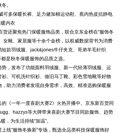
秋冬。
威可多保暖长裤、足力健加棉运动鞋、蕉内热皮抗静电
保暖内衣
货还聚焦热门保暖服饰品类，联合京东金榜在“服饰冬
衫、女靴、家居服等十余个金榜，以权威数据背书为消费
羽绒服、jack&jones牛仔夹克、哥弟羊毛针织
靴等都是秋冬保暖服饰的品质之选。
趋势，发布了功能面料羽绒服、新一代轻薄羽绒服、运
衬衫、可机洗针织衫、做旧马丁靴、彩色雪地靴等好物
物，助力消费者发现自身需求，高效、精准选购保暖服
名的《一年一度喜剧大赛2》火热开播中。京东新百货同
gg、hazzys等大牌带来喜剧大赛节目同款服饰、趋势
暖，为生活持续“加温”。
上线“服饰冬焕新”专场，甄选全品类科技保暖服饰好