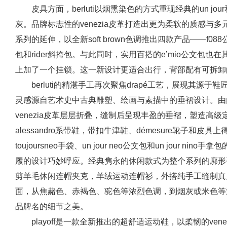
皮具方面，berluti以烟熏染色的方式重现经典的un jou
灰。品牌标志性的venezia皮革打造出更为柔软的质感与多元的
系列的延伸，以全新soft brown色调推出四款产品——f088公文包
包和rider斜挎包。与此同时，实用百搭的e’mio公文包
上加了一个挂锁。这一新设计更适合出行，背部配有可拆卸
berluti的精湛手工再次聚焦drapé工艺，展现其
灵感源自艺术史中古典雕塑、绘画与素描中的垂褶设计。由
venezia皮革层层折叠，缝制后呈现丰盈的垂褶，塑造高级定
alessandro系带鞋，带扣牛津鞋、démesure靴子和皮具上得
toujoursneo手袋、un jour neo公文包和un jour
履的设计巧妙呼应。经典隽永的休闲款式为整个系列的廓形
剪羊毛休闲连帽夹克，羊绒运动连帽衫，外搭纯手工缝制真
面，从焦赭色、赤褐色、驼色等浓烈色调，到烟灰或米色等浅调，烘托出
品牌名的细节之美。
playoff是一款全新推出的超舒适运动鞋，以柔韧的ve