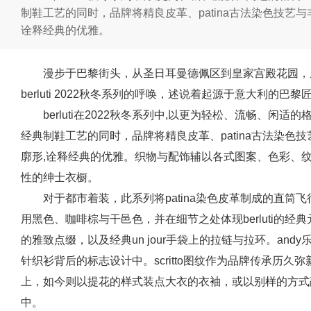
制鞋工艺的同时，品牌将精良皮革、patina古法染色技艺
诠释经典的优雅。
漫步于巴黎街头，从圣日耳曼德佩区到皇家宫殿花园，
berluti 2022秋冬系列的呼唤，述说着起源于意大利的巴黎
berluti在2022秋冬系列中,以更为轻松、流畅、
经典制鞋工艺的同时，品牌将精良皮革、patina古法染色
廓形,诠释经典的优雅。织物与配饰辅以各式图案、色彩、
性的绅士衣橱。
对于都市着装，此系列将patina染色皮革制成的直
用黑色、咖啡棕与干邑色，并在细节之处体现berluti的经典元素，
的雅致点缀，以及经典un jour手袋上的拉链与拉环。an
针织衫背后的标志设计中。scritto图纹作为品牌传承历
上，如今则以提花的样式装点大衣的衣袖，或以别样的方式
中。