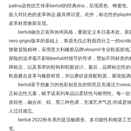
patina染色技艺传承berluti的经典dna，呈现黑色、
嵌入对比色的皮革饰边,极具辨识度。此外，标志性的playtime
皮革材质焕新呈现。
berluti融合正装和休闲风格，重新定义冬日基本款。新款
nero grigio版本的基础上，将原先仅占鞋面四分之一的scr
致敬冒险精神，采用意大利橡胶品牌vibram®专业鞋底抓
探险的追求毫不影响berluti对细节的苛求，譬如不同材质的
牌标志，以及系带的鞋钩和鞋眼设计。最后，品牌标志性的ul
鞋底糅合皮革与橡胶材质，并以磨砂皮搭配鞋面，展现低调
berluti富于想象力的色彩创意在的明亮且充满活力ve
正标志性元素，赋予该系列单品以柔软性与耐用性。每一款全新
炭棕色，融合灰、棕、黑三种色调，充满艺术气息;亦或是
人过目难忘。
berluti 2022秋冬系列是流畅廓形、多功能性和
笔。