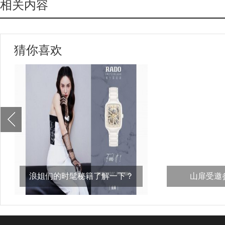
相关内容
猜你喜欢
浪姐们的时髦秘籍了解一下？
山扉受邀参
比，“义