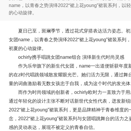
name，以青春之势演绎2022“裙上花young”裙装系列
的心动旋律。
夏日已至，斑斓季节，透过花式穿搭表达活力姿态。初夏时
女团name，以青春之势演绎2022“裙上花young”裙装
初夏的心动旋律。
ochirly携手唱跳女团name组合 演绎新生代时尚灵感
作为乐华旗下的新生代女团，name一出道便斩获年度新
的在z时代唱跳领域散发耀眼光芒。她们活力无限，通过舞
量的词曲激励着无数女孩忠于自我，成为这个时代的发光体
而作为时尚领域的创新者，ochirly欧时力一直致力
通过年轻化的设计主张不断对话新世代女性代表，迸发新锐时
2022“裙上花young”裙装系列，更是品牌精神于青春维
念，2022“裙上花young”裙装系列与女团唱跳舞台的活
感的灵动表达，展现不被定义的青春自信。