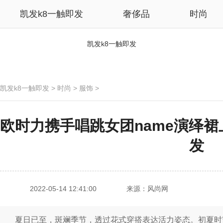
凯发k8一触即发
奢侈品
时尚
凯发k8一触即发
凯发k8一触即发
>
时尚
>
服饰
>
欧时力携手唱跳女团name演绎裙上花
发
2022-05-14 12:41:00
来源：风尚网
夏日已至，斑斓季节，透过花式穿搭表达活力姿态。初夏时节，