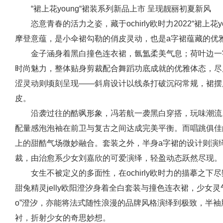
“裙上花young“裙装系列新品上市 呈现靓丽初夏新风
恣意青春的活力之姿，藏于ochirly欧时力2022“裙上
摩登意蕴，是小伞裙勾勒的俏皮灵动，也是a字裙蕴藏的优
金子涵身着黑白撞色连衣裙，氤氲柔美气息；荷叶边一
时尚魅力，整体贴身剪裁配合舞蹈功底成就的优雅体态，尽
涩灵动则顷刻呈现——斜肩设计以线条打破沉闷常规，裙摆
皮。
沿袭过往的酷飒形象，冯若航一袭黑白穿搭，玩味潮流
配量感泡泡袖在前卫与复古之间达成完美平衡。而唱跳俱佳
上的甜酷气场微妙融合。套装之外，半身a字裙的设计则演
裁，由治愈系少女刘嘉欣的可爱演绎，轻盈动态跃然尽现。
女生不被定义的多面性，在ochirly欧时力的描摹之
甜兔精灵jelly欧阳澄汐身着全白套装与撞色连衣裙，少女灵气
o”澄汐，亦能将法式随性浪漫的品牌风格演绎到极致，半
衬，折射少女的奇思妙想。