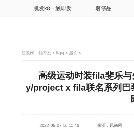
凯发k8一触即发
奢侈品
凯发k8一触即发
>
时尚
>
服饰
>
高级运动时装fila斐乐与先
y/project x fila联
2022-05-07 15:11:49
来源：风尚网