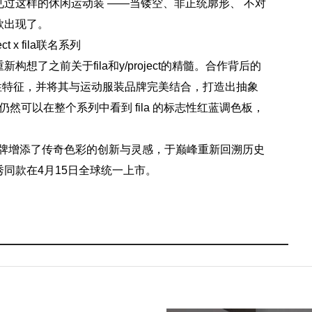
过这样的休闲运动装 ——当镂空、非正统廓形、 不对
款出现了。
ject x fila联名系列
了之前关于fila和y/project的精髓。合作背后的
ect 的标志性特征，并将其与运动服装品牌完美结合，打造出抽象
我们仍然可以在整个系列中看到 fila 的标志性红蓝调色板，
高街运动时装品牌增添了传奇色彩的创新与灵感，于巅峰重新回溯历史
同款在4月15日全球统一上市。