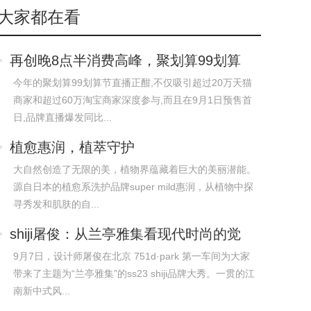
大家都在看
再创晚8点半消费高峰，聚划算99划算
节引领
今年的聚划算99划算节直播正酣,不仅吸引超过20万天猫
商家和超过60万淘宝商家深度参与,而且在9月1日预售首
日,品牌直播爆发同比...
植愈惠润，植萃守护
大自然创造了无限的美，植物界蕴藏着巨大的美丽潜能。
源自日本的植愈系洗护品牌super mild惠润，从植物中探
寻秀发和肌肤的自...
shiji屠俊：从兰亭雅集看现代时尚的觉
醒
9月7日，设计师屠俊在北京 751d·park 第一车间为大家
带来了主题为“兰亭雅集”的ss23 shiji品牌大秀。一贯的江
南新中式风...