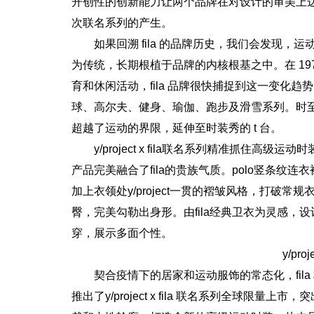
开创性的创新能力让两个品牌在对设计的审美上
次联名系列的产生。
如果回溯 fila 的品牌历史，我们会发现
为传统，长期根植于品牌的内核根基之中。在 19
育和休闲活动，fila 品牌很快捕捉到这一变化
球、高尔夫、健身、瑜伽、跑步及滑雪系列。时至今日
超越了运动的界限，延伸至时装秀的 t 台。
y/project x fila联名系列精准抓住
产品完美融合了fila的贵族气质。polo竖条纹连衣
加上衣领处y/project一贯的褶皱风格，打破
臀，完美勾勒出身形。由fila经典卫衣为灵感
穿，展示多面个性。
y/pro
契合疫情下的居家和运动服饰的常态化，fil
推出了y/project x fila 联名系列全球限量上市