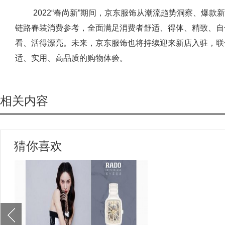
2022“春尚新”期间，京东服饰从潮流趋势洞察、爆
链路春装消费参考，全面满足消费者舒适、得体、精致、自
看、活得漂亮。未来，京东服饰也将持续迎来新店入驻，联
适、实用、高品质的购物体验。
相关内容
猜你喜欢