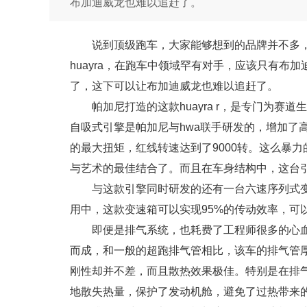
布加迪威龙也难以追赶了。
说到顶级跑车，大家能够想到的品牌并不多
huayra，在跑车中领域罕有对手，应该只有布加迪
了，这下可以让布加迪威龙也难以追赶了。
帕加尼打造的这款huayra r，是专门为赛道
自吸式引擎是帕加尼与hwa联手研发的，增加了高
的最大扭矩，红线转速达到了9000转。这么暴力
与艺术的最佳结合了。而且在车身结构中，这台
与这款引擎同时研发的还有一台六速序列式变
用中，这款变速箱可以实现95%的传动效率，可
即便是排气系统，也耗费了工程师很多的心血。
而成，和一般的超跑排气管相比，该车的排气管
刚性却并不差，而且散热效果极佳。特别是在排
地散失热量，保护了发动机舱，避免了过热带来