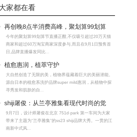
大家都在看
再创晚8点半消费高峰，聚划算99划算
节引领
今年的聚划算99划算节直播正酣,不仅吸引超过20万天猫
商家和超过60万淘宝商家深度参与,而且在9月1日预售首
日,品牌直播爆发同比...
植愈惠润，植萃守护
大自然创造了无限的美，植物界蕴藏着巨大的美丽潜能。
源自日本的植愈系洗护品牌super mild惠润，从植物中探
寻秀发和肌肤的自...
shiji屠俊：从兰亭雅集看现代时尚的觉
醒
9月7日，设计师屠俊在北京 751d·park 第一车间为大家
带来了主题为“兰亭雅集”的ss23 shiji品牌大秀。一贯的江
南新中式风...