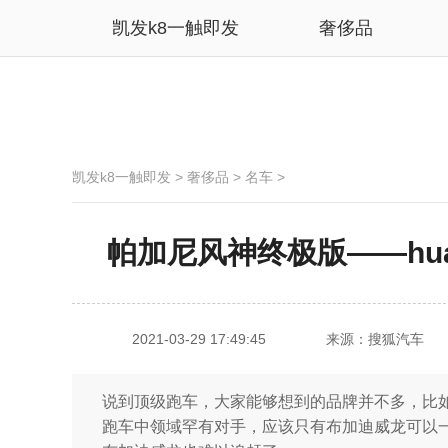
凯发k8一触即发
奢侈品
凯发k8一触即发
>
奢侈品
>
名车
>
帕加尼风神终极版——huay
2021-03-29 17:49:45
来源：搜狐汽车
说到顶级跑车，大家能够想到的品牌并不多，比如帕
跑车中领域罕有对手，应该只有布加迪威龙可以一较