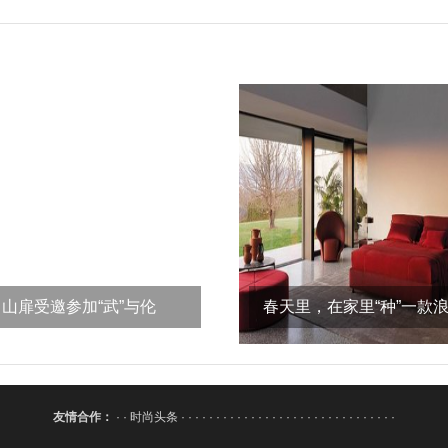
山扉受邀参加“武”与伦
春天里，在家里“种”一款
比，“义”起happy
家具
友情合作：
· ·
时尚头条
· · · · · · · · · · · · · · · · · · · · · · · · · · · · · · ·