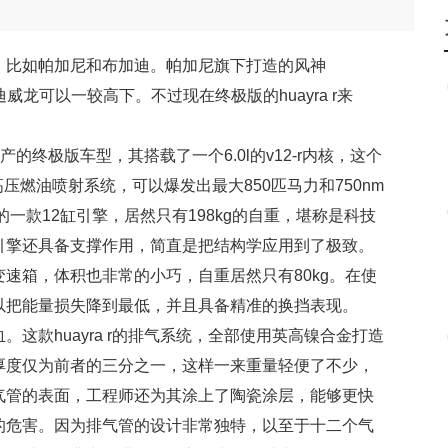
，比如帕加尼和布加迪。帕加尼旗下打造的风神
威龙可以一较高下。不过现在终极版的huayra r来
生产的终极版车型，其搭载了一个6.0l的v12-r内核，这个
压燃油喷射系统，可以爆发出最大850匹马力和750nm
的一款12缸引擎，居然只有198kg的自重，堪称是科技
引擎还具备支撑作用，简直是把结构学应用到了极致。
速箱，体积也非常的小巧，自重居然只有80kg。在使
以把能量损失降到最低，并且具备精准的换挡表现。
这款huayra r的排气系统，全部使用英高镍合金打造
厚度仅为前者的三分之一，这样一来重量轻便了不少，
气管的表面，工程师还为其涂上了陶瓷涂层，能够更快
的危害。因为排气管的设计非常独特，以至于十二个气