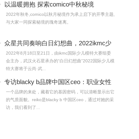
以温暖拥抱 探索comico中秋秘境
2022年秋冬,comico以秋月秘境作为承上启下的开季主题,
与大家一同探索秘境的瑰奇迷离。
众星共同奏响白日幻想曲，2022ikmc少
儿国际
2022年8月18日至21日，由ikmc国际少儿模特大赛组委
会主办，武汉火石星承办的“白日幻想曲”2022国际少儿模
特大赛将于云尚·武...
专访blacky b品牌中国区ceo：职业女性
的气
一个品牌的来处，藏着它的基因密码，可以清晰显示出它
的气质面貌。reiko是blacky b 中国区ceo，通过对她的采
访，我们看到了...