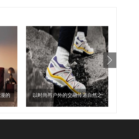
浪漫的
以时尚与户外的交融传递自然之
alaï
意，salomon