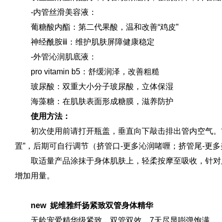
-内管丝滑美容液：
葡糖酸内酯：第二代果酸，温和改善“鸡皮”
神经酰胺ⅲ：维护肌肤屏障健康稳定
-外管沁润肌底液：
pro vitamin b5：舒缓润泽，改善粗糙
玻尿酸：双重大小分子玻尿酸，立体保湿
海藻糖：在肌肤表面形成糖膜，滋养防护
使用方法：
初次使用前请打开瓶盖，垂直向下敲击排出管内空气。
置”，后期可自行调节（挤管口-更多沁润啫喱；挤管尾-更
取适量产品涂抹于身体肌肤上，轻柔按摩至吸收，针对
增加用量。
new 妮维雅纤扬紧致双管身体精华
无龄宠爱精华级紧致，双管双效，7天尽显嘭弹饱满