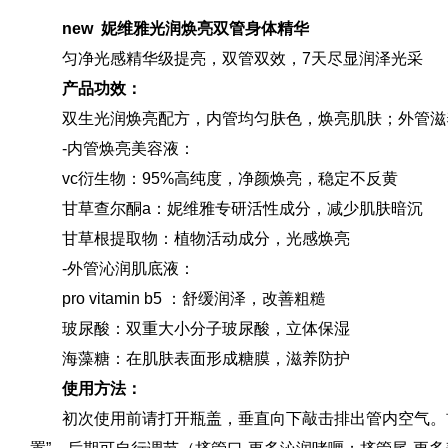
new 妮维雅光润焕亮双管身体精华
匀净光感精华级提亮，双管双效，7天尽显润泽光采
产品功效：
双生光润焕亮配方，内管均匀肤色，焕亮肌肤；外管滋
-内管焕亮美容液：
vc衍生物：95%高纯度，净颜焕亮，稳定不反黄
甘草查尔酮a：妮维雅专研活性成分，减少肌肤暗沉
甘草根提取物：植物活动成分，光感焕亮
-外管沁润肌底液：
pro vitamin b5 ：舒缓润泽，改善粗糙
玻尿酸：双重大小分子玻尿酸，立体保湿
海藻糖：在肌肤表面形成糖膜，滋养防护
使用方法：
初次使用前请打开瓶盖，垂直向下敲击排出管内空气。