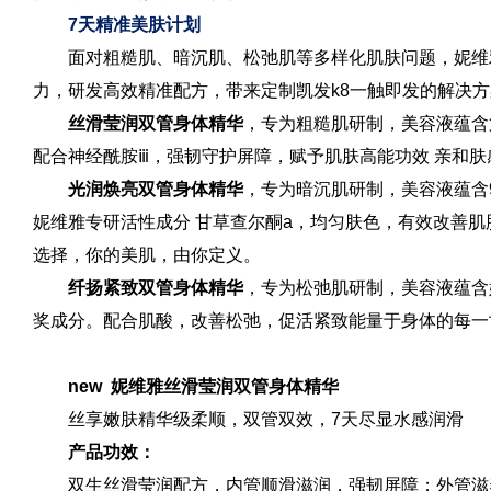
7天精准美肤计划
面对粗糙肌、暗沉肌、松弛肌等多样化肌肤问题，妮维
力，研发高效精准配方，带来定制凯发k8一触即发的解决
丝滑莹润双管身体精华
，专为粗糙肌研制，美容液蕴含
配合神经酰胺ⅲ，强韧守护屏障，赋予肌肤高能功效 亲和肤
光润焕亮双管身体精华
，专为暗沉肌研制，美容液蕴含
妮维雅专研活性成分 甘草查尔酮a，均匀肤色，有效改善
选择，你的美肌，由你定义。
纤扬紧致双管身体精华
，专为松弛肌研制，美容液蕴含
奖成分。配合肌酸，改善松弛，促活紧致能量于身体的每一
new 妮维雅丝滑莹润双管身体精华
丝享嫩肤精华级柔顺，双管双效，7天尽显水感润滑
产品功效：
双生丝滑莹润配方，内管顺滑滋润，强韧屏障；外管滋