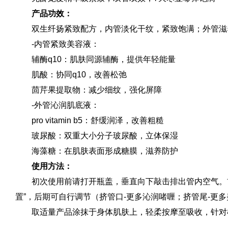
产品功效：
双生纤扬紧致配方，内管淡化干纹，紧致饱满；外管滋
-内管紧致美容液：
辅酶q10：肌肤同源辅酶，提供年轻能量
肌酸：协同q10，改善松弛
茴芹果提取物：减少细纹，强化屏障
-外管沁润肌底液：
pro vitamin b5：舒缓润泽，改善粗糙
玻尿酸：双重大小分子玻尿酸，立体保湿
海藻糖：在肌肤表面形成糖膜，滋养防护
使用方法：
初次使用前请打开瓶盖，垂直向下敲击排出管内空气。
置”，后期可自行调节（挤管口-更多沁润啫喱；挤管尾-更
取适量产品涂抹于身体肌肤上，轻柔按摩至吸收，针对