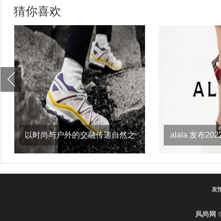
猜你喜欢
以时尚与户外的交融传递自然之
alaïa 发布
意，salomon
友
风尚网
©