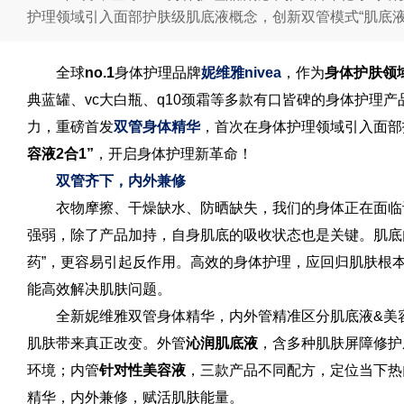
护理领域引入面部护肤级肌底液概念，创新双管模式“肌底液
全球
no.
1
身体护理品牌
妮维雅n
ivea
，作为
身体护肤领
典蓝罐、vc大白瓶、q10颈霜等多款有口皆碑的身体护理产
力，重磅首发
双管身体精华
，首次在身体护理领域引入面部
容液2合1”
，开启身体护理新革命！
双管齐下，内外兼修
衣物摩擦、干燥缺水、防晒缺失，我们的身体正在面临
强弱，除了产品加持，自身肌底的吸收状态也是关键。肌底
药”，更容易引起反作用。高效的身体护理，应回归肌肤根本
能高效解决肌肤问题。
全新妮维雅双管身体精华，内外管精准区分肌底液&美容
肌肤带来真正改变。外管
沁润肌底液
，含多种肌肤屏障修护
环境；内管
针对性美容液
，三款产品不同配方，定位当下热
精华，内外兼修，赋活肌肤能量。