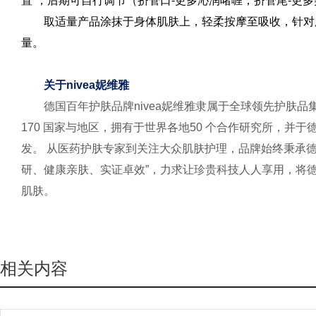
置”，后期可自行调节（挤管口-更多沁润啫喱；挤管尾-更
取适量产品涂抹于身体肌肤上，轻柔按摩至吸收，针对
量。
关于nivea妮维雅
德国百年护肤品牌nivea妮维雅隶属于全球领先护肤
170 国家与地区，拥有于世界各地50 个合作研究所，并于德
发。 从医药护肤专家到关注大众肌肤护理，品牌始终秉承德系护
研、健康亲肤、实证卓效”，力求让珍贵科技人人享用，将
肌肤。
相关内容