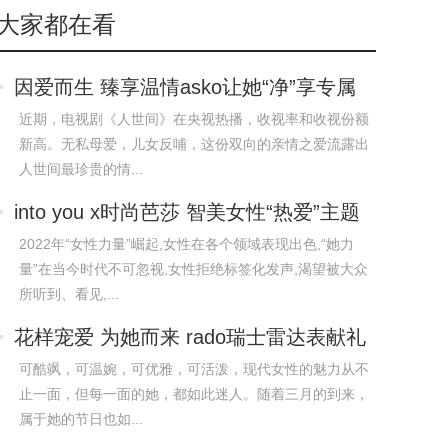
大家都在看
因爱而生 臻享温情asko让她“净”享专属
宠爱
近期，电视剧《人世间》在央视热播，收视率和收视份额
新高。无私母爱，儿女反哺，这份双向的亲情之爱流露出
人世间最珍贵的情...
into you x时尚芭莎 智美女性“热爱”主题
论坛
2022年“女性力量”崛起,女性在各个领域表现出色,“她力
量”在当今时代不可忽视,女性拒绝标签化发声,渴望被大众
所听到、看见,...
花样宠爱 为她而来 rado瑞士雷达表献礼
女生节
可酷飒，可温婉，可优雅，可活泼，现代女性的魅力从不
止一面，但每一面的她，都如此迷人。随着三月的到来，
属于她的节日也如...