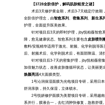
【3728全阶倍护，解码肌肤蜕变之谜】
术后3天修护黄金期，术后3-7天稳定疗效期，
全阶倍护理念，由
智愈系列
、
密集系列
、
新生系
护理，全面提升医美效果。
针对项目后3天的即时护理，jby悦柏薇智
障，愈见健康状态。智愈系列主要包含
皮肤喷剂
敷料/安瓶精华适用于激光、射频、化学剥脱等
后、射频术后、化学剥脱术后，有面部降温、清扫v
针对项目后3-7天的密集护理，jby悦柏薇
加倍魅力状态，改善皮肤微循环状态，让美丽更
焕颜亮活
4大面膜类型。
1号沁润保湿面膜为光电项目专研，采用日本
舒润亲肤，持久保湿，立体锁水。
2号悦妍修护面膜为美塑项目专研，采用越南
系并行，膜液合一，去红消肿快修复，急救舒缓