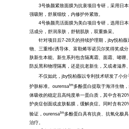
3号焕颜紧致面膜为抗衰项目专研，采用日
强吸附，舒展细纹，内修护外紧致。
4号焕颜亮活面膜为美白项目专研，选用日本
活成分，舒润亲肤，舒韧肌肤，双重焕采。
针对项目后7-28天的持续护理期，jby悦
物、三重维c诱导体、富勒烯等诺贝尔奖得奖成
肤新生本能。新生系列包含隔离霜、面霜、啫喱
防反黑和物理隔离，还是抗老新生，又或者滋养
不仅如此，jby悦柏薇以专利技术研发了小分
tm
护肤标准。ourensa
多酚蛋白提取于海洋生物，
体吸收的稳定且高纯度单一蛋白质，其中含有20
护炎症创面或皮肤黏膜，缓解炎症。同时含有20
tm
验证，ourensa
多酚蛋白具有抗炎、抗氧化极具
治疗。