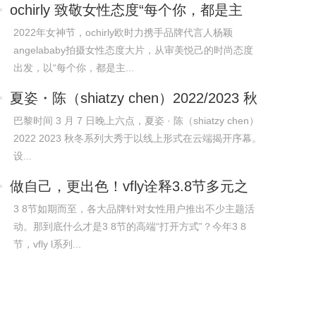
ochirly 致敬女性态度“每个你，都是主
角”
2022年女神节，ochirly欧时力携手品牌代言人杨颖
angelababy拍摄女性态度大片，从审美悦己的时尚态度
出发，以“每个你，都是主...
夏姿・陈（shiatzy chen）2022/2023 秋
冬系列
巴黎时间 3 月 7 日晚上六点，夏姿 · 陈（shiatzy chen）
2022 2023 秋冬系列大秀于以线上形式在云端揭开序幕。
设...
做自己，更出色！vfly诠释3.8节多元之
美
3 8节如期而至，各大品牌针对女性用户推出不少主题活
动。那到底什么才是3 8节的高端“打开方式”？今年3 8
节，vfly l系列...