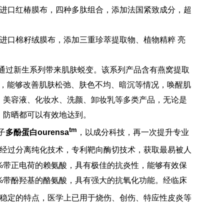
本进口红椿膜布，四种多肽组合，添加法国紧致成分，超
进口棉籽绒膜布，添加三重珍萃提取物、植物精粹 亮
柏薇通过新生系列带来肌肤蜕变。该系列产品含有燕窝提取
分，能够改善肌肤松弛、肤色不均、暗沉等情况，唤醒肌
、美容液、化妆水、洗颜、卸妆乳等多类产品，无论是
、防晒都可以有效地达到。
tm
子
多酚蛋白ourensa
，以成分科技，再一次提升专业
经过分离纯化技术，专利靶向酶切技术，获取最易被人
%带正电荷的赖氨酸，具有极佳的抗炎性，能够有效保
%带酚羟基的酪氨酸，具有强大的抗氧化功能。经临床
稳定的特点，医学上已用于烧伤、创伤、特应性皮炎等