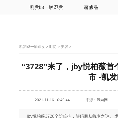
凯发k8一触即发
奢侈品
凯发k8一触即发
>
时尚
>
美容
>
“3728”来了，jby悦柏
市 -凯
2021-11-16 10:49:44
来源：风尚网
jby悦柏薇3728全阶倍护，解码肌肤蜕变之谜。 