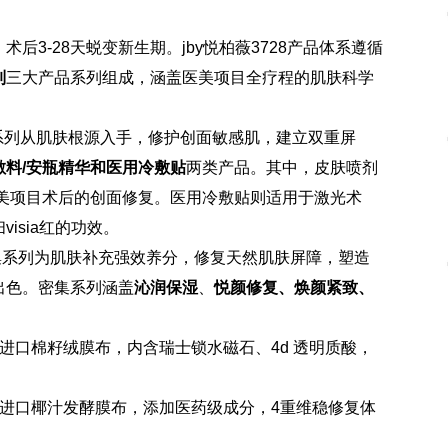
术后3-28天蜕变新生期。jby悦柏薇3728产品体系遵循
列
三大产品系列组成，涵盖医美项目全疗程的肌肤科学
愈系列从肌肤根源入手，修护创面敏感肌，建立双重屏
敷料
/安瓶精华和医用冷敷贴
两类产品。其中，皮肤喷剂
医美项目术后的创面修复。医用冷敷贴则适用于激光术
isia红的功效。
密集系列为肌肤补充强效养分，修复天然肌肤屏障，塑造
出色。密集系列涵盖
沁润保湿
、
悦颜修复、焕颜紧致、
进口棉籽绒膜布，内含瑞士锁水磁石、4d 透明质酸，
进口椰汁发酵膜布，添加医药级成分，4重维稳修复体
。