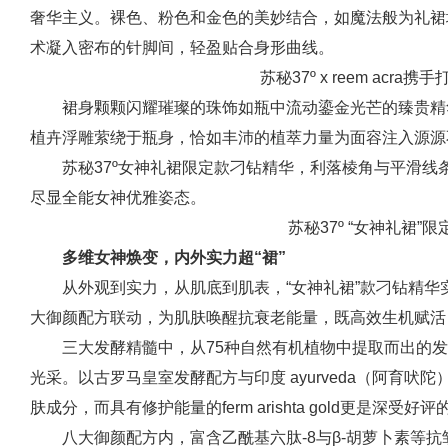
奢华主义。裸色、粉色和金色的美妙结合，如魔法般为礼裙
术凝入密布的针脚间，轻盈贴合身形曲线。
苏秘37º x reem acr
裙身颗颗闪耀璀璨的珠饰如瓶中流动鎏金光芒的臻贵精
植卉浮雕萦绕于瓶身，恰如丰沛的植萃力量为面容注入源源
苏秘37º女神礼裙限定款刁钻精华，利落棱角与平滑
尽显全能女神优雅姿态。
苏秘37º “女神礼裙”
多维女神焕变，内外实力超“裙”
从外观到实力，从肌底到肌表，“女神礼裙”款刁钻精
大御颜配方联动，为肌肤唤醒抗衰老能量，既高效生机赋活
三大发酵精髓中，从75种自然有机植物中提取而出的发酵
光采。以古罗马皇室发酵配方与印度 ayurveda（阿育吠陀）疗愈
肤成分，而具有修护能量的ferm arishta gold更是深受好
八大御颜配方内，富含乙酰基六肽-8与β-胡萝卜素等