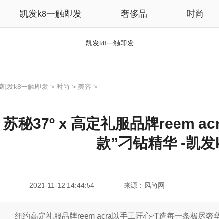
凯发k8一触即发
奢侈品
时尚
凯发k8一触即发
凯发k8一触即发
>
时尚
>
美容
>
苏秘37º x 高定礼服品牌reem 
款”刁钻精华 -凯发
2021-11-12 14:44:54
来源：风尚网
纽约高定礼服品牌reem acra以手工匠心打造每一条极