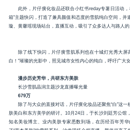
此外，片仔癀化妆品还联合小红书reday专薯日活动
箱”主题快闪，打造了兼具颜值和态度的雪肌纯白空间，并
璇、黄馨瑶现场站台，直播互动，吸引了众多达人与路人的
除了线下快闪，片仔癀雪肌系列也在十城灯光秀大屏高
白！”璀璨的光影中，照见城市女性内心的纯白，呼吁广大
漫步历史芳华，共研东方美肤
长沙雪肌晶润主题沙龙直播曝光量
679万
除了与大众的直接对话，片仔癀化妆品还聚焦“白”这
肤美白和东方美学的研讨。10月24日，于长沙刘廷芳公
知名美妆博主、业内美肤专家悉数到场，在历经百年芳华