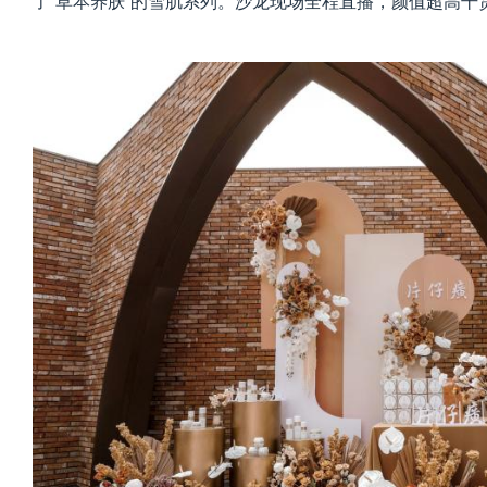
了“草本养肤”的雪肌系列。沙龙现场全程直播，颜值超高