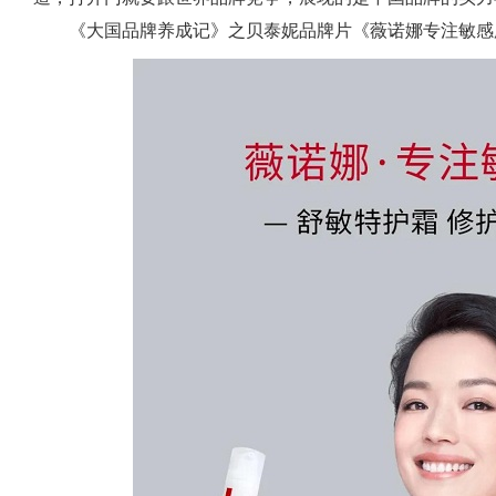
《大国品牌养成记》之贝泰妮品牌片《薇诺娜专注敏感肌肤