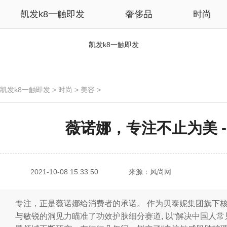
凯发k8一触即发
奢侈品
时尚
凯发k8一触即发
凯发k8一触即发
>
时尚
>
美容
>
薇诺娜，专注不止为美 
2021-10-08 15:33:50
来源：风尚网
专注，正是薇诺娜给消费者的承诺。 作为贝泰妮集团旗下
与敏锐的洞见力瞄准了功效护肤细分赛道, 以“解决中国人