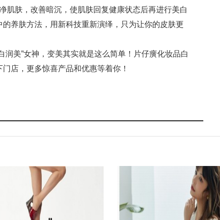
通过澄净肌肤，改善暗沉，使肌肤回复健康状态后再进行美白
中的养肤方法，用新科技重新演绎，只为让你的皮肤更
白润美”女神，变美其实就是这么简单！片仔癀化妆品白
下门店，更多惊喜产品和优惠等着你！