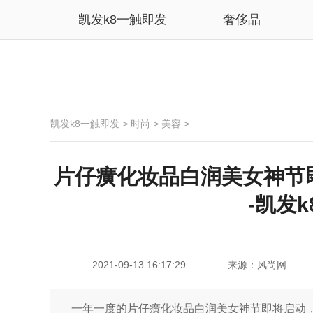
凯发k8一触即发
奢侈品
凯发k8一触即发
>
时尚
>
美容
>
片仔癀化妆品白润美女神节
-凯发
2021-09-13 16:17:29
来源：风尚网
一年一度的片仔癀化妆品白润美女神节即将启动，这