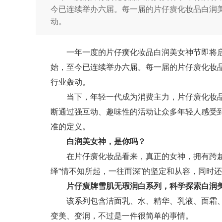
今已连续举办六届。每一届的片仔癀化妆品白润
动。
一年一度的片仔癀化妆品白润美女神节即将启
始，至今已连续举办六届。每一届的片仔癀化妆
行业轰动。
当下，年轻一代成为消费主力，片仔癀化妆
断通过强互动、趣味性的活动让众多年轻人感受
准的定义。
白润美女神，是你吗？
在片仔癀化妆品看来，真正的女神，拥有跨越
绎“情不知所起，一往而深”的坚定和从容，同时还
片仔癀牌雪肌无瑕润白系列，科学探索白润
该系列包含洁面乳、水、精华、乳液、面霜
变美、变润，不过是一件很简单的事情。