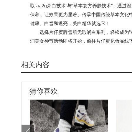
取“aa2g亮白技术”与“草本复方养肤技术”，
保养，让效果更为显著。传承中国传统草本文化
健康、白皙和透亮，美白精华就选它！
选择片仔癀牌雪肌无瑕润白系列，轻松成为“
润美女神节活动即将开始，前往片仔癀化妆品线
相关内容
猜你喜欢