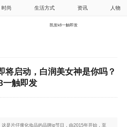
时尚
生活方式
资讯
人物
凯发k8一触即发
即将启动，白润美女神是你吗？
k8一触即发
是片仔癀化妆品的品牌ip节日，由2015年开始，至