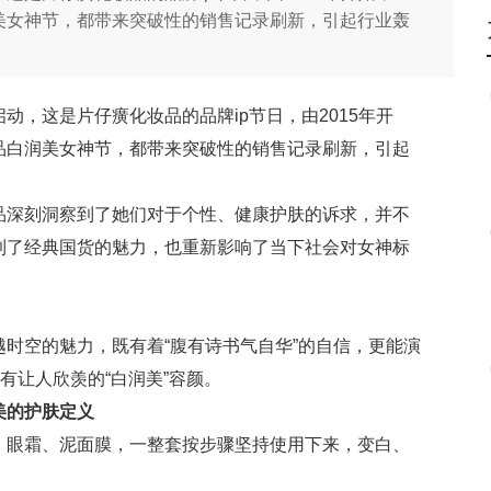
美女神节，都带来突破性的销售记录刷新，引起行业轰
动，这是片仔癀化妆品的品牌ip节日，由2015年开
品白润美女神节，都带来突破性的销售记录刷新，引起
品深刻洞察到了她们对于个性、健康护肤的诉求，并不
到了经典国货的魅力，也重新影响了当下社会对女神标
时空的魅力，既有着“腹有诗书气自华”的自信，更能演
有让人欣羡的“白润美”容颜。
美的护肤定义
、眼霜、泥面膜，一整套按步骤坚持使用下来，变白、