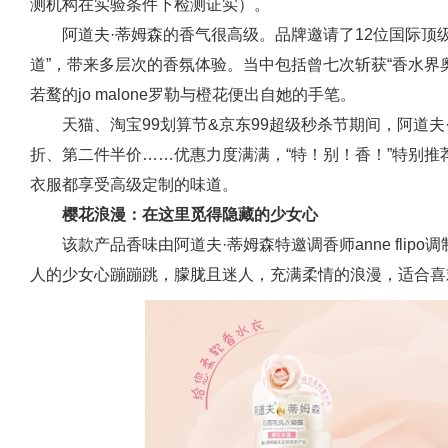
测机构在实验条件下检测证实）。
阿道夫·蒂姆森的香气很高级。品牌邀请了12位国际顶
道”，带来多层次的香氛体验。当中包括曾七次斩获“香水界奥斯卡”f
若鹜的jo malone罗勒与橙花便出自她的手笔。
天猫、淘宝99划算节&京东99超级秒杀节期间，阿道
折、第二件半价……优惠力度满满，“特！别！香！”特别推
衣服都享受高级定制的味道。
樱花浪漫：在这里觅得隐藏的少女心
该款产品香味由阿道夫·蒂姆森特邀调香师anne fli
人的少女心蹦蹦跳，朦胧且迷人，充满柔情的浪漫，适合喜