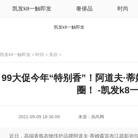
凯发k8一触即发
奢侈品
时尚
凯发k8一触即发
凯发k8一触即发
>
时尚
>
美容
>
99大促今年“特别香”！阿道夫·蒂
圈！ -凯发k8
2021-09-09 18:36:09
来源：风尚网
近日，高端香氛衣物洗护品牌阿道夫·蒂姆森宣布江疏影担