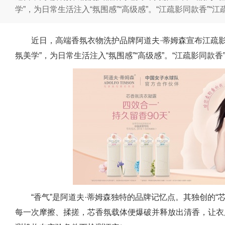
学”，为日常生活注入“氛围感”“高级感”。“江疏影同款香”“
近日，高端香氛衣物洗护品牌阿道夫·蒂姆森宣布江疏
氛美学”，为日常生活注入“氛围感”“高级感”。“江疏影同款
“香气”是阿道夫·蒂姆森独特的品牌记忆点。其独创的“
每一次摩擦、揉搓，芯香氛载体便爆破并释放出清香，让衣