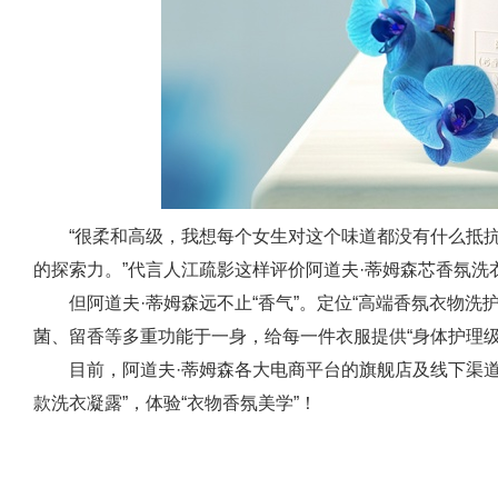
“很柔和高级，我想每个女生对这个味道都没有什么抵抗
的探索力。”代言人江疏影这样评价阿道夫·蒂姆森芯香氛洗
但阿道夫·蒂姆森远不止“香气”。定位“高端香氛衣物洗
菌、留香等多重功能于一身，给每一件衣服提供“身体护理级
目前，阿道夫·蒂姆森各大电商平台的旗舰店及线下渠道
款洗衣凝露”，体验“衣物香氛美学”！