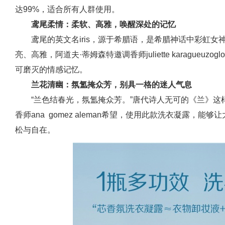
达99%，适合所有人群使用。
鸢尾柔情：柔软、高雅，唤醒深处的记忆
鸢尾的英文名iris，源于希腊语，是希腊神话中彩虹
亮、高雅，阿道夫·蒂姆森特邀调香师juliette karague
可磨灭的情感记忆。
兰花清幽：氛氲掩众芳，别具一格的迷人气息
“兰色结春光，氛氲掩众芳。”唐代诗人无可的《兰》
香师ana gomez aleman希望，使用此款洗衣凝露，
松与自在。