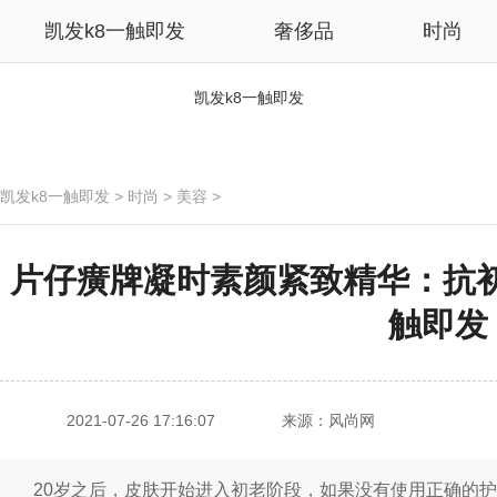
凯发k8一触即发
奢侈品
时尚
凯发k8一触即发
凯发k8一触即发
>
时尚
>
美容
>
片仔癀牌凝时素颜紧致精华：抗初
触即发
2021-07-26 17:16:07
来源：风尚网
20岁之后，皮肤开始进入初老阶段，如果没有使用正确的