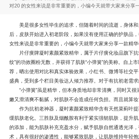
对20 的女性来说是非常重要的，小编今天就带大家来分享
美是很多女性毕生的追求，但随着时间的流逝，身体和
后，皮肤开始进入初老阶段，如果没有使用正确的护肤品，很
女性来说是非常重要的，小编今天就带大家来分享一款精华
片仔癀牌凝时素颜紧致精华，属于片仔癀化妆品旗下抗
纹”的功效圈粉无数，并获得了肌肤“小弹簧”的美称。自上
荐，晒出使用对比和真实体验效果，小红书、微博等社交平
盛典，受到多个栏目美妆达人倾力推荐。对于有抗初老需求
“小弹簧”虽是精华，但本身质地却非常清爽，同时又
嫩又滑清爽不黏腻，对肌肤不会造成任何负担。而且就算妆
作为抗初老神器，凝时素颜紧致精华含有天然菜蓟叶提
缓肌肤老化。三胜肽及烟酰胺有利于紧实强韧肌肤，提升肌
的添加，能为肌肤补充充盈水分，赋予肌肤自然通透光泽，
术，具有很好的渗透性，能够紧致肌肤，让肌肤维持年轻饱