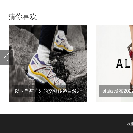
猜你喜欢
以时尚与户外的交融传递自然之
alaïa 发布
意，salomon
友