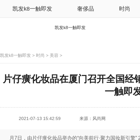
凯发k8一触即发
奢侈品
时尚
凯发k8一触即发
凯发k8一触即发
>
时尚
>
美容
>
片仔癀化妆品在厦门召开全国经销
一触即
2021-07-13 15:42:59
来源：风尚网
月7日，由片仔癀化妆品举办的“向美前行·聚力国妆新引擎” 