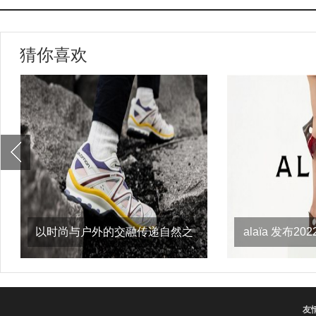
猜你喜欢
以时尚与户外的交融传递自然之
alaïa 发布
意，salomon
友