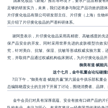
“国家化妆品《新规》推出等环境下，要求产品宣称要有
足够的研发实力，未来，我们还将参与制定产品功效的团体
片仔癀化妆品有限公司研发部主任、片仔癀（上海）生物
宾介绍了片仔癀化妆品的严谨科研体系。
谢阿贵表示，片仔癀化妆品采用高精密、高敏感度的先进
保产品安全的开发。同时采用世界先进的皮肤模型功效实
究，针对美白、抗皱、保湿、抗敏等形成权威实验方案，
究，并取得产品通过权威机构临床测试，为片仔癀化妆品开
御美有道·赋能共
这个七月，金牛私董会论坛碰撞
7日下午，“御美有道·赋能共赢”第六届金牛俱乐部私董会，
总编陈晓霞女士的主持下开展了讨论，围绕消费者、品牌、
金牛会员们对具有深厚底蕴、安全有效有口碑产品的片仔
队的专业、专注与匠心，有底气将这一经典国货传递给身