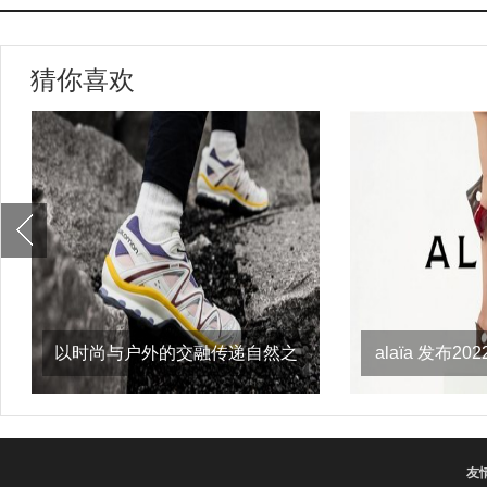
猜你喜欢
以时尚与户外的交融传递自然之
alaïa 发布
意，salomon
友