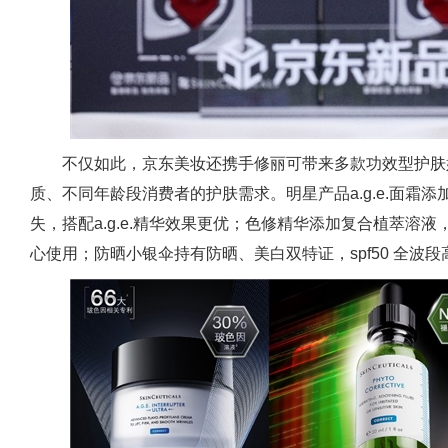
不仅如此，京东美妆还携手修丽可带来多款功效型护肤
质、不同年龄段消费者的护肤需求。明星产品a.g.e.面霜
失，搭配a.g.e.精华效果更优；色修精华添加复合植萃溶液
心使用；防晒小银伞持有防晒、美白双特证，spf50 全波