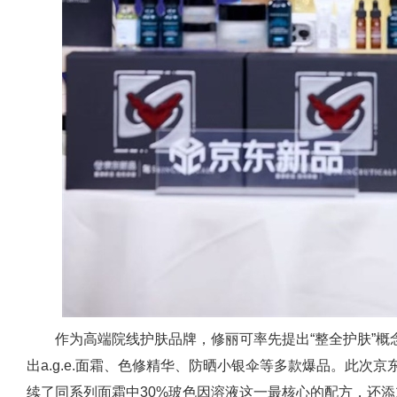
作为高端院线护肤品牌，修丽可率先提出“整全护肤”
出a.g.e.面霜、色修精华、防晒小银伞等多款爆品。此次京东
续了同系列面霜中30%玻色因溶液这一最核心的配方，还