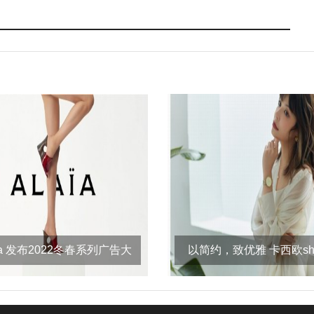
aïa 发布2022冬春系列广告大
以简约，致优雅 卡西欧sh
片
she-4544系