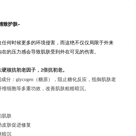
精致护肤
~
往任何时候更多的环境侵害，而这绝不仅仅局限于外来
内在的压力感会导致肌肤受到外在可见的伤害。
大硬核抗初老因子，
倍抗初老。
2
成分：glycogen（糖原），阻止糖化反应，抵御肌肤老
纤维细胞等多重功效，改善肌肤粗糙暗沉。
的肌肤
助皮肤促进修复
肤暗沉