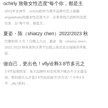
ochirly 致敬女性态度“每个你，都是主
角”
2022年女神节，ochirly欧时力携手品牌代言人杨颖
angelababy拍摄女性态度大片，从审美悦己的时尚态度
出发，以“每个你，都是主...
夏姿・陈（shiatzy chen）2022/2023 秋
冬系列
巴黎时间 3 月 7 日晚上六点，夏姿 · 陈（shiatzy chen）
2022 2023 秋冬系列大秀于以线上形式在云端揭开序幕。
设...
做自己，更出色！vfly诠释3.8节多元之
美
3 8节如期而至，各大品牌针对女性用户推出不少主题活
动。那到底什么才是3 8节的高端“打开方式”？今年3 8
节，vfly l系列...