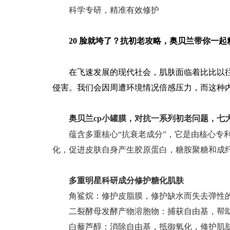
科学专研，精准有效修护
20
脸就垮了？抗初老攻略，奥贝兰带你一起
在飞速发展的现代社会，肌肤面临着比比以
侵害。我们会因周遭环境情况倍感压力，而这种
奥贝兰
cp
小罐膜，对抗一系列初老问题，七
蕴含多重核心
“抗衰老成分”，它是由核心专利
化，促进皮肤自身产生胶原蛋白，糖胺聚糖和成
多重明星科研成分
修护糖化肌肤
角鲨烷
：修护皮脂膜，修护缺水而失去弹性
二裂酵母发酵产物溶胞物
：捕获自由基，帮
白藜芦醇
：消除自由基，抵御氧化，修护肌