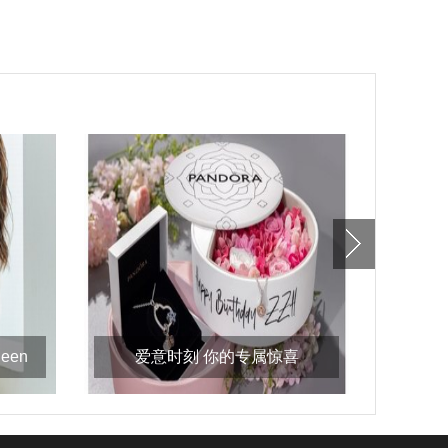
een
爱意时刻 你的专属惊喜
新国货焦
pandora潘多拉珠