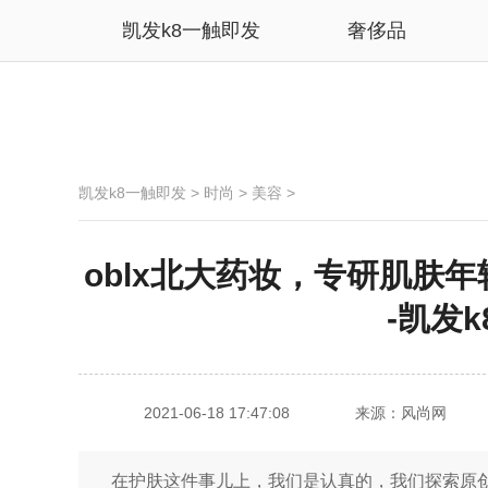
凯发k8一触即发
奢侈品
凯发k8一触即发
>
时尚
>
美容
>
oblx北大药妆，专研肌肤
-凯发
2021-06-18 17:47:08
来源：风尚网
在护肤这件事儿上，我们是认真的，我们探索原