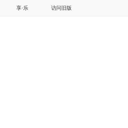
享·乐
访问旧版