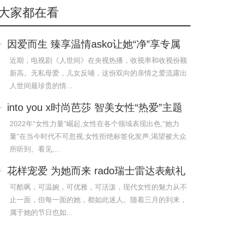
大家都在看
因爱而生 臻享温情asko让她“净”享专属
宠爱
近期，电视剧《人世间》在央视热播，收视率和收视份额
新高。无私母爱，儿女反哺，这份双向的亲情之爱流露出
人世间最珍贵的情...
into you x时尚芭莎 智美女性“热爱”主题
论坛
2022年“女性力量”崛起,女性在各个领域表现出色,“她力
量”在当今时代不可忽视,女性拒绝标签化发声,渴望被大众
所听到、看见,...
花样宠爱 为她而来 rado瑞士雷达表献礼
女生节
可酷飒，可温婉，可优雅，可活泼，现代女性的魅力从不
止一面，但每一面的她，都如此迷人。随着三月的到来，
属于她的节日也如...