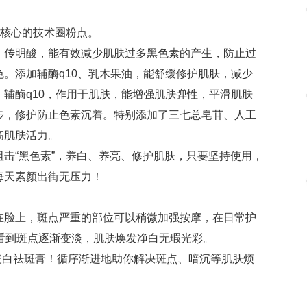
最核心的技术圈粉点。
、传明酸，能有效减少肌肤过多黑色素的产生，防止过
。添加辅酶q10、乳木果油，能舒缓修护肌肤，减少
辅酶q10，作用于肌肤，能增强肌肤弹性，平滑肌肤
步，修护防止色素沉着。特别添加了三七总皂苷、人工
高肌肤活力。
击“黑色素”，养白、养亮、修护肌肤，只要坚持使用，
每天素颜出街无压力！
在脸上，斑点严重的部位可以稍微加强按摩，在日常护
看到斑点逐渐变淡，肌肤焕发净白无瑕光彩。
牌美白祛斑膏！循序渐进地助你解决斑点、暗沉等肌肤烦