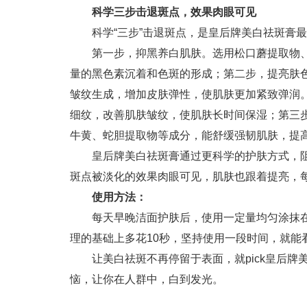
科学三步击退斑点，效果肉眼可见
科学“三步”击退斑点，是皇后牌美白祛斑膏
第一步，抑黑养白肌肤。选用松口蘑提取物
量的黑色素沉着和色斑的形成；第二步，提亮肤色
皱纹生成，增加皮肤弹性，使肌肤更加紧致弹润。
细纹，改善肌肤皱纹，使肌肤长时间保湿；第三
牛黄、蛇胆提取物等成分，能舒缓强韧肌肤，提
皇后牌美白祛斑膏通过更科学的护肤方式，阻
斑点被淡化的效果肉眼可见，肌肤也跟着提亮，
使用方法：
每天早晚洁面护肤后，使用一定量均匀涂抹
理的基础上多花10秒，坚持使用一段时间，就能
让美白祛斑不再停留于表面，就pick皇后
恼，让你在人群中，白到发光。