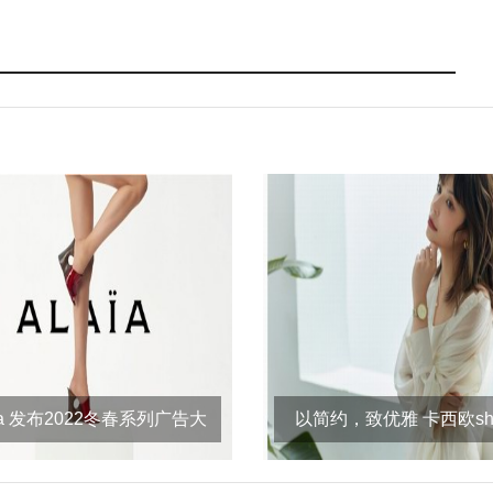
aïa 发布2022冬春系列广告大
以简约，致优雅 卡西欧sh
片
she-4544系