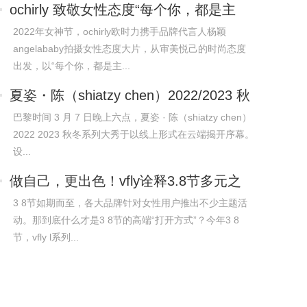
ochirly 致敬女性态度“每个你，都是主
角”
2022年女神节，ochirly欧时力携手品牌代言人杨颖
angelababy拍摄女性态度大片，从审美悦己的时尚态度
出发，以“每个你，都是主...
夏姿・陈（shiatzy chen）2022/2023 秋
冬系列
巴黎时间 3 月 7 日晚上六点，夏姿 · 陈（shiatzy chen）
2022 2023 秋冬系列大秀于以线上形式在云端揭开序幕。
设...
做自己，更出色！vfly诠释3.8节多元之
美
3 8节如期而至，各大品牌针对女性用户推出不少主题活
动。那到底什么才是3 8节的高端“打开方式”？今年3 8
节，vfly l系列...