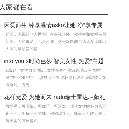
大家都在看
因爱而生 臻享温情asko让她“净”享专属
宠爱
近期，电视剧《人世间》在央视热播，收视率和收视份额
新高。无私母爱，儿女反哺，这份双向的亲情之爱流露出
人世间最珍贵的情...
into you x时尚芭莎 智美女性“热爱”主题
论坛
2022年“女性力量”崛起,女性在各个领域表现出色,“她力
量”在当今时代不可忽视,女性拒绝标签化发声,渴望被大众
所听到、看见,...
花样宠爱 为她而来 rado瑞士雷达表献礼
女生节
可酷飒，可温婉，可优雅，可活泼，现代女性的魅力从不
止一面，但每一面的她，都如此迷人。随着三月的到来，
属于她的节日也如...