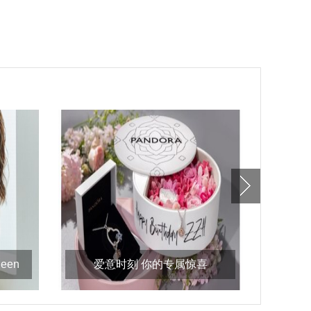
een
爱意时刻 你的专属惊喜
新国货焦
pandora潘多拉珠