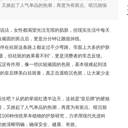
，又掀起了人气单品的热潮，再度为有斑点、暗沉烦恼
的说法，女性都渴望光洁无瑕的肌肤，但现实生活中每天
有顽固的斑点后，更是分分钟让颜值掉线。
伙伴在祛斑这条路上都走过不少弯路。市面上大多的护肤
显，但祛斑的效果看不到”，更是消费者的常态反馈。
沉淀有作用，像一些比较顽固的色斑，基本很难起到淡
”的皇后牌美白祛斑膏，真正击退暗沉色斑，让大家少走
生吧？从奶奶辈就红透半边天，这就是“皇后牌”的硬核
膏，又掀起了人气单品的热潮，再度为有斑点、暗沉烦
100种传统草本植物的护肤研究，力求用现代先进科
功效清晰明确，确保安全、健康、有效。