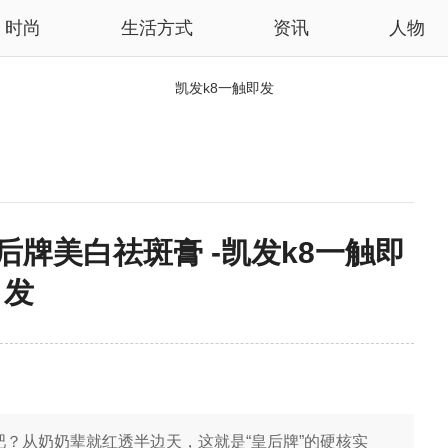
时尚
生活方式
资讯
人物
凯发k8一触即发
皇后牌美白祛斑膏 -凯发k8一触即
发
？从奶奶辈就红透半边天，这就是“皇后牌”的硬核实