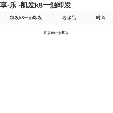
享·乐 -凯发k8一触即发
凯发k8一触即发
奢侈品
时尚
凯发k8一触即发