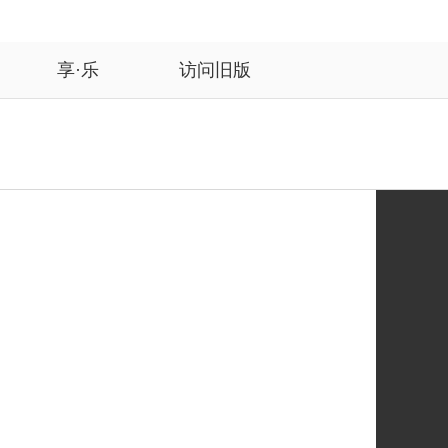
享·乐
访问旧版