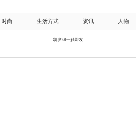
时尚
生活方式
资讯
人物
凯发k8一触即发