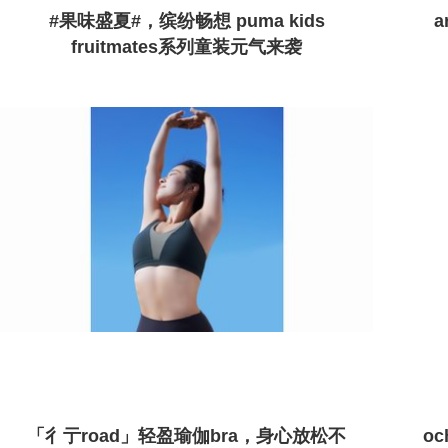
#果味盛夏#，缤纷畅想 puma kids
a
fruitmates系列童装元气来袭
「彳亍road」轻盈瑜伽bra，身心放松不
o