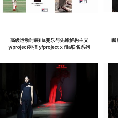
高级运动时装fila斐乐与先锋解构主义
瞩目
y/project碰撞 y/project x fila联名系列
巴黎时装秀同款发售