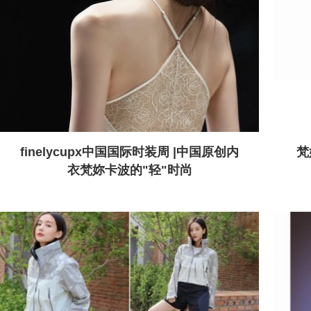
finelycupx中国国际时装周 |中国原创内
梵
衣梵妳卡波的"轻"时尚