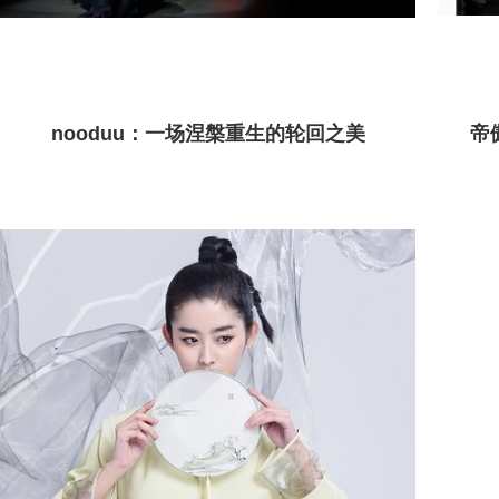
nooduu：一场涅槃重生的轮回之美
帝