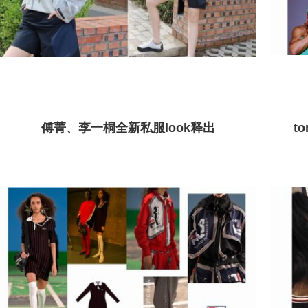
傅菁、李一桐全新私服look释出
t