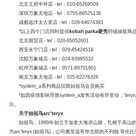
北京王府中环店 - tel：010-65269509
深圳万象天地店 - tel：0755-86525136
成都远洋太古里店 - tel：028-64074383
*以上四个门店同时提供
kobah
parka硬壳
羽绒抽签商
北京国贸店 - tel：020-65052601
西安永宁门店 - tel：029-85424518
沈阳万象城店 - tel：024-83985532
杭州万象城店 - tel：0571-89701901
南京万象天地店 - tel：025-82276326
*system_a系列商品仅限始祖鸟会员购买
*如因疫情影响导致system_a发售活动有所变动，’t
注。
关于始祖鸟
arc'teryx
始祖鸟，1989年创立于加拿大海岸山脉，扎根于高山的
为arc'teryx (始祖鸟)，公司搬至温哥华北部的不列颠 哥