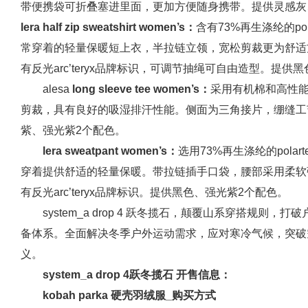
带便携袋可折叠塞进里面，更加方便随身携带。提供灵感灰
lera
half
zip
sweatshirt
women
’
s：
含有73%再生涤纶的pola
常穿着的轻量保暖短上衣，半拉链立领，宽松剪裁更为舒适方便
有反光arc’teryx品牌标识，可调节抽绳可自由造型。提供
alesa
long
sleeve
tee
women
’
s：
采用有机棉和高性
剪裁，具有良好的吸湿排汗性能。侧面为三角接片，绷缝工
紫、强光紫2个配色。
lera
sweatpant
women
’
s：
选用73%再生涤纶的polart
穿着提供舒适的轻量保暖。带拉链插手口袋，腰部采用柔软
有反光arc’teryx品牌标识。提供黑色、强光紫2个配色。
system_a drop 4 跃冬揽石，颠覆山系穿搭规
备体系。全面解决冬季户外运动需求，应对寒冷气候，突破
义。
system
_a
drop
4跃冬揽石
开售信息：
kobah
parka
硬壳羽绒服
_
购买方式