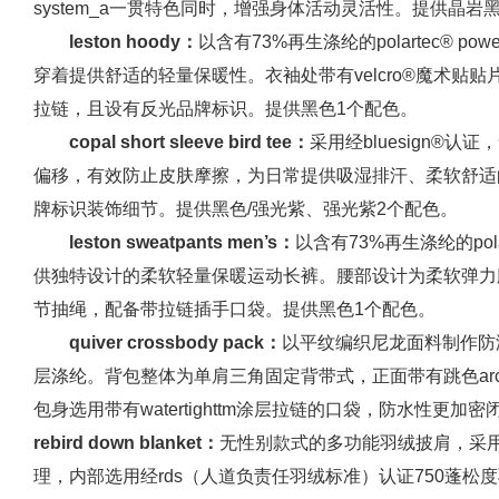
system_a一贯特色同时，增强身体活动灵活性。提供晶
leston hoody：
以含有73%再生涤纶的polartec® p
穿着提供舒适的轻量保暖性。衣袖处带有velcro®魔术贴
拉链，且设有反光品牌标识。提供黑色1个配色。
copal
short
sleeve
bird
tee：
采用经bluesign®
偏移，有效防止皮肤摩擦，为日常提供吸湿排汗、柔软舒适的穿着
牌标识装饰细节。提供黑色/强光紫、强光紫2个配色。
leston
sweatpants
men
’
s：
以含有73%再生涤纶的pola
供独特设计的柔软轻量保暖运动长裤。腰部设计为柔软弹力
节抽绳，配备带拉链插手口袋。提供黑色1个配色。
quiver
crossbody
pack：
以平纹编织尼龙面料制作防
层涤纶。背包整体为单肩三角固定背带式，正面带有跳色arc’
包身选用带有watertighttm涂层拉链的口袋，防水性更加
rebird
down
blanket：
无性别款式的多功能羽绒披肩，采用超轻
理，内部选用经rds（人道负责任羽绒标准）认证750蓬