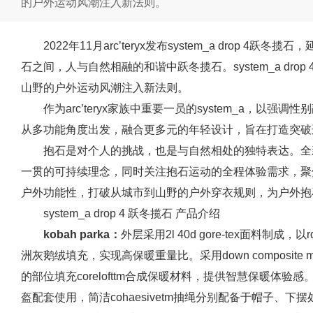
的户外运动风潮注入新法则。
2022年11月arc’teryx发布system_a drop
石之间，人与自然相融的和谐中跃冬揽石。system_a dr
山野的户外运动风潮注入新法则。
作为arc’teryx家族中重要一员的system_a，以
从多功能角度出发，融合更多元的年轻设计，旨在打造突破
抱石是对个人的挑战，也是与自然相处的独特表达。全新s
一贯的可持续理念，同时关注抱石运动的全程体验需求，聚
户外功能性，打破从城市到山野的户外穿衣规则，为户外抱
system_a drop 4 跃冬揽石 产品介绍
kobah
parka：
外层采用2l 40d gore-tex面料制
洲灰鹅绒填充，实现高保暖重量比。采用down composite 
的部位填充corelofttm合成保暖材料，提供智慧保暖体验感。
盔配套使用，简洁cohaesivetm抽绳分别配备于帽子、