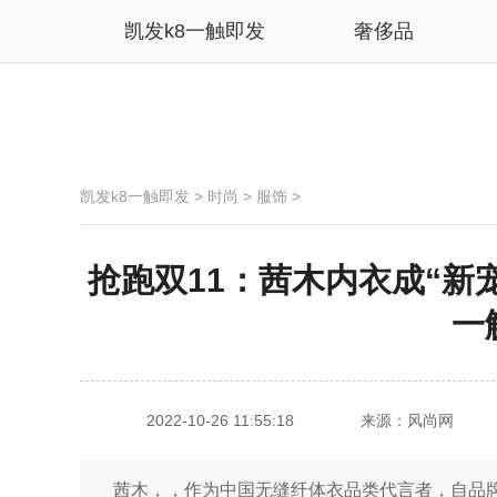
凯发k8一触即发
奢侈品
凯发k8一触即发
>
时尚
>
服饰
>
抢跑双11：茜木内衣成“新宠
一
2022-10-26 11:55:18
来源：风尚网
茜木，，作为中国无缝纤体衣品类代言者，自品牌