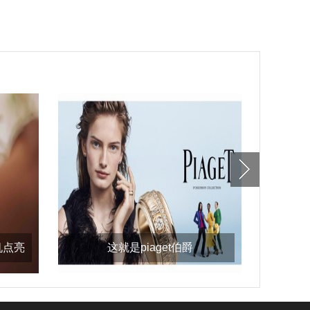
机点亮
这就是piaget伯爵
浪姐