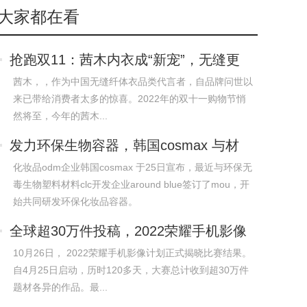
大家都在看
抢跑双11：茜木内衣成“新宠”，无缝更
懂你
茜木，，作为中国无缝纤体衣品类代言者，自品牌问世以
来已带给消费者太多的惊喜。2022年的双十一购物节悄
然将至，今年的茜木...
发力环保生物容器，韩国cosmax 与材
料开发
化妆品odm企业韩国cosmax 于25日宣布，最近与环保无
毒生物塑料材料clc开发企业around blue签订了mou，开
始共同研发环保化妆品容器。
全球超30万件投稿，2022荣耀手机影像
计划年
10月26日， 2022荣耀手机影像计划正式揭晓比赛结果。
自4月25日启动，历时120多天，大赛总计收到超30万件
题材各异的作品。最...