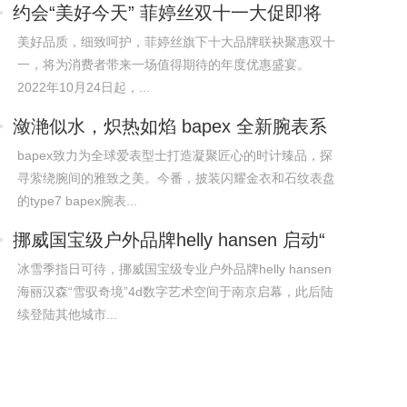
约会“美好今天” 菲婷丝双十一大促即将
开
美好品质，细致呵护，菲婷丝旗下十大品牌联袂聚惠双十
一，将为消费者带来一场值得期待的年度优惠盛宴。
2022年10月24日起，...
潋滟似水，炽热如焰 bapex 全新腕表系
列
bapex致力为全球爱表型士打造凝聚匠心的时计臻品，探
寻萦绕腕间的雅致之美。今番，披装闪耀金衣和石纹表盘
的type7 bapex腕表...
挪威国宝级户外品牌helly hansen 启动“
冰雪季指日可待，挪威国宝级专业户外品牌helly hansen
海丽汉森“雪驭奇境”4d数字艺术空间于南京启幕，此后陆
续登陆其他城市...