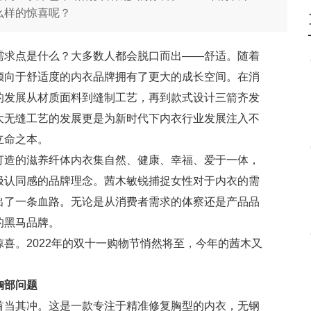
么样的惊喜呢？
需求点是什么？大多数人都会脱口而出——舒适。随着
倾向于舒适度的内衣品牌拥有了更大的成长空间。在消
的发展从材质面料到缝制工艺，再到款式设计三箭齐发
大无缝工艺的发展更是为新时代下内衣行业发展注入不
立命之本。
打造的滋养纤体内衣集自然、健康、幸福、爱于一体，
极认同感的品牌理念。茜木敏锐捕捉女性对于内衣的需
出了一条血路。无论是从消费者需求的体察还是产品品
的黑马品牌。
喜。2022年的双十一购物节悄然将至，今年的茜木又
胸部问题
首当其冲。这是一款专注于精准修复胸型的内衣，无钢