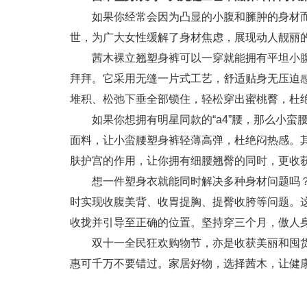
如果你经常会因为凸显的小腹和臃肿的身材
世，为广大女性缓解了身材焦虑，展现动人靓丽
茜木裸立翘塑身裤可以一穿就能拥有平坦小
拜拜。它采用无缝一片式工艺，舒适贴身无压迫
堆积、松弛下垂全部锁住，轻松穿出蜜桃臀，杜
如果你想拥有明星同款的“a4”腰，那么小
面料，让小蛮腰塑身裤轻薄高弹，杜绝闷热感。
肤护宫的作用，让你拥有细腰翘臀的同时，更收
想一件塑身衣就能同时解决多种身材问题吗
时实现收腹美背、收胃提胸、提臀收胯等问题。
收拢并引导至正确的位置。坚持穿三个月，傲人
双十一全民狂欢购物节，亦是收获美丽和囤
惠可千万不要错过。家居好物，选择茜木，让健