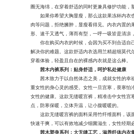
圈无海绵，在穿着舒适的同时更兼具修护功能，
如果你希望大胸显瘦，那么这款果冻杯内衣
肉等问题，拒绝臃肿，显瘦看得见。内衣内置的
形、速干又透气，薄而有型，一呼一吸皆是清凉
你在购买内衣的时候，会因为买不到合适自
解决你的难题。这款舒适内衣选用兰精超细莫代尔
穿着体验，轻盈且自在的裸感内衣就是这么棒。
茜木内裤系列：贴身舒适，呵护私处健康
茜木致力于以自然体态之美，成就女性的幸
重女性的身心灵的感受。女性一旦宫寒，畏寒怕
女性的健康。这款无缝暖宫裤，精准击中女性宫
点，防寒保暖，立体升温，让小腹暖暖的。
这款无缝暖宫裤的面料采用竹纤维面料，该
快速干爽，可以有效地减少细菌滋生，女性经期
茜木塑身系列：大无缝工艺，滋养纤体内衣