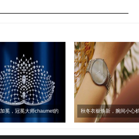
加冕，冠冕大师chaumet的
秋冬衣橱焕新，腕间小心
传奇爱情桂冠
造型