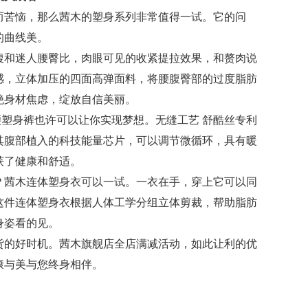
而苦恼，那么茜木的塑身系列非常值得一试。它的问
的曲线美。
腹和迷人腰臀比，肉眼可见的收紧提拉效果，和赘肉说
感，立体加压的四面高弹面料，将腰腹臀部的过度脂肪
绝身材焦虑，绽放自信美丽。
蛮腰塑身裤也许可以让你实现梦想。无缝工艺 舒酷丝专利
其腹部植入的科技能量芯片，可以调节微循环，具有暖
获了健康和舒适。
？茜木连体塑身衣可以一试。一衣在手，穿上它可以同
这件连体塑身衣根据人体工学分组立体剪裁，帮助脂肪
身姿看的见。
货的好时机。茜木旗舰店全店满减活动，如此让利的优
康与美与您终身相伴。