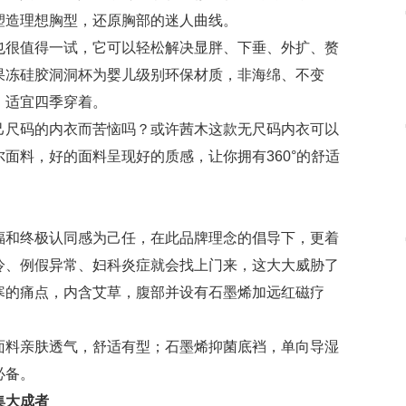
塑造理想胸型，还原胸部的迷人曲线。
也很值得一试，它可以轻松解决显胖、下垂、外扩、赘
果冻硅胶洞洞杯为婴儿级别环保材质，非海绵、不变
，适宜四季穿着。
己尺码的内衣而苦恼吗？或许茜木这款无尺码内衣可以
面料，好的面料呈现好的质感，让你拥有360°的舒适
福和终极认同感为己任，在此品牌理念的倡导下，更着
冷、例假异常、妇科炎症就会找上门来，这大大威胁了
寒的痛点，内含艾草，腹部并设有石墨烯加远红磁疗
面料亲肤透气，舒适有型；石墨烯抑菌底裆，单向导湿
必备。
集大成者