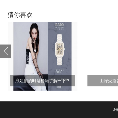
猜你喜欢
浪姐们的时髦秘籍了解一下？
山扉受邀参
比，“义
友