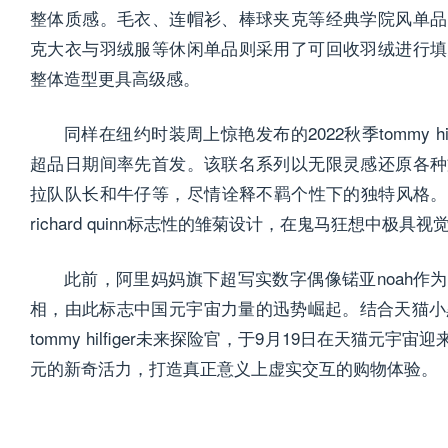
整体质感。毛衣、连帽衫、棒球夹克等经典学院风单品
克大衣与羽绒服等休闲单品则采用了可回收羽绒进行填
整体造型更具高级感。
同样在纽约时装周上惊艳发布的2022秋季tommy hilfig
超品日期间率先首发。该联名系列以无限灵感还原各种
拉队队长和牛仔等，尽情诠释不羁个性下的独特风格。在
richard quinn标志性的雏菊设计，在鬼马狂想中极
此前，阿里妈妈旗下超写实数字偶像锘亚noah作
相，由此标志中国元宇宙力量的迅势崛起。结合天猫小黑
tommy hilfiger未来探险官，于9月19日在天猫
元的新奇活力，打造真正意义上虚实交互的购物体验。