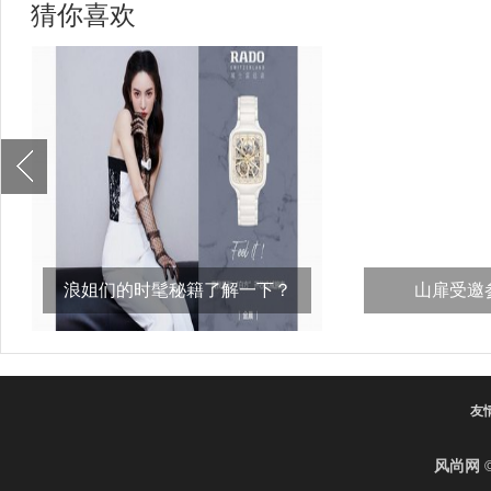
猜你喜欢
浪姐们的时髦秘籍了解一下？
山扉受邀参
比，“义
友
风尚网
©