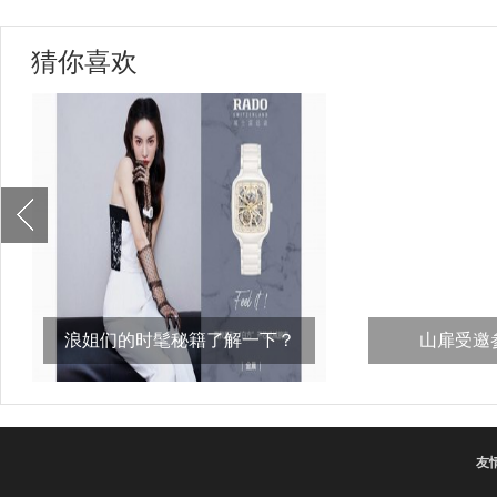
猜你喜欢
浪姐们的时髦秘籍了解一下？
山扉受邀参
比，“义
友