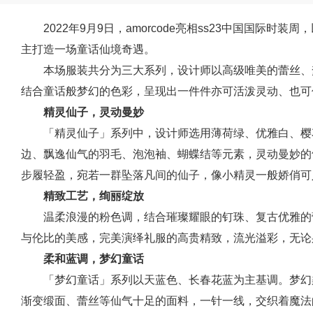
2022年9月9日，amorcode亮相ss23中国国际时装
主打造一场童话仙境奇遇。
本场服装共分为三大系列，设计师以高级唯美的蕾丝、
结合童话般梦幻的色彩，呈现出一件件亦可活泼灵动、也可
精灵仙子，灵动曼妙
「精灵仙子」系列中，设计师选用薄荷绿、优雅白、樱
边、飘逸仙气的羽毛、泡泡袖、蝴蝶结等元素，灵动曼妙的
步履轻盈，宛若一群坠落凡间的仙子，像小精灵一般娇俏可
精致工艺，绚丽绽放
温柔浪漫的粉色调，结合璀璨耀眼的钉珠、复古优雅的
与伦比的美感，完美演绎礼服的高贵精致，流光溢彩，无论
柔和蓝调，梦幻童话
「梦幻童话」系列以天蓝色、长春花蓝为主基调。梦幻
渐变缎面、蕾丝等仙气十足的面料，一针一线，交织着魔法