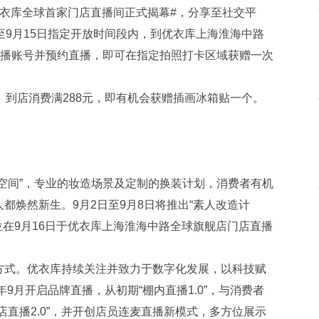
衣库全球首家门店直播间正式揭幕#，分享至社交平
至9月15日指定开放时间段内，到优衣库上海淮海中路
直播账号并预约直播，即可在指定拍照打卡区域获赠一次
2:00）到店消费满288元，即有机会获赠插画冰箱贴一个。
空间”，专业的妆造场景及定制的换装计划，消费者有机
都焕然新生。9月2日至9月8日将推出“素人改造计
位在9月16日于优衣库上海淮海中路全球旗舰店门店直播
方式。优衣库持续关注并致力于数字化发展，以科技赋
9月开启品牌直播，从初期“棚内直播1.0”，与消费者
直播2.0”，并开创店员连麦直播新模式，多方位展示