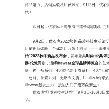
商品魅力、店铺风貌及店员风采。9月2日，优衣
代！
即日起，优衣库上海淮海中路全球旗舰店门
9月2日，优衣库2022秋冬“品质科技生活馆”
店铺创新体验，予你新启万象！同日，于上海淮
始”
2022
秋冬新品发布会
，发布兼具
时尚·经典·科
黎·伦敦同步
，
演绎
lifewear
全球品牌博览会
的艺
腿「神」裤系列、4大型色新卫衣系列、4大“宝
「超能」童装系列、无钢圈文胸、heattech
lifewear新衣之力，赋能人们开启万象新生！
优衣库“品质科技生活馆”于9月3日-10月
品。