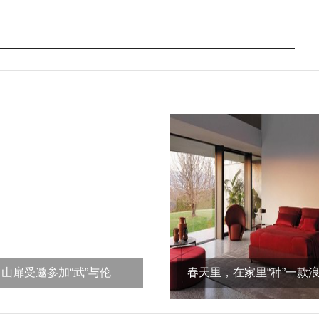
山扉受邀参加“武”与伦
春天里，在家里“种”一款
比，“义”起happy
家具