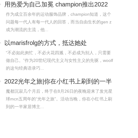
用热爱为自己加冕 champion推出2022
全新品
作为成立百余年的运动服饰品牌，champion知道，这个
问题每一代人有每一代人的回答，而当自由生长的gen z
成为潮流的主流，他...
以marisfrolg的方式，抵达她处
“不必如此匆忙，不必火花四溅，不必成为别人，只需要
做自己。”作为20世纪现代主义与女性主义的先驱，woolf
的这句经典语录巧...
2022光年之旅|你在小红书上刷到的一半
家居
魔都沉寂几个月后，终于在8月26日的夜晚迎来了发光星
球mcn五周年的“光年之旅”。活动当晚，你在小红书上刷
到的一半家居博主...