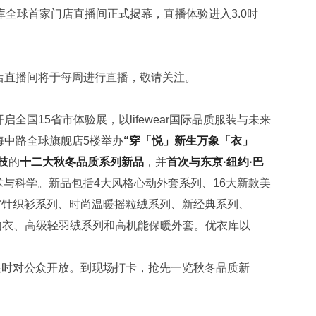
库全球首家门店直播间正式揭幕，直播体验进入3.0时
店直播间将于每周进行直播，敬请关注。
开启全国15省市体验展，以lifewear国际品质服装与未来
海中路全球旗舰店5楼举办
“穿「悦」新生
万象「衣」
技
的
十二大秋冬品质系列新品
，并
首次与东京·纽约·巴
术与科学。新品包括4大风格心动外套系列、16大新款美
藏“针织衫系列、时尚温暖摇粒绒系列、新经典系列、
保暖内衣、高级轻羽绒系列和高机能保暖外套。优衣库以
3日限时对公众开放。到现场打卡，抢先一览秋冬品质新