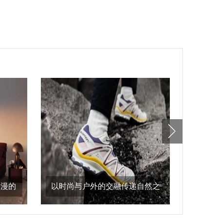
浪漫的
以时尚与户外的交融传递自然之
alaï
意，salomon