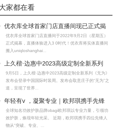
大家都在看
优衣库全球首家门店直播间现已正式揭
幕，赋
优衣库全球首家门店直播间于2022年9月2日（星期五）
正式揭幕，直播体验进入3 0时代！优衣库将实体直播间
搬入uniqloshanghai...
上久楷·边惠中2023高级定制全新系列
《无为
9月5日，上久楷·边惠中2023高级定制全新系列《无为》
发布会登录中国国际时装周。发布会取意庄子的“无为”之
道，呈现了世界...
年轻有v ，凝聚专业｜欧邦琪携手先锋
力量
全球知名功效护肤品牌obagi欧邦琪以专业力量，引领功
效护肤，焕现年轻光采。 近期，欧邦琪携手四位先锋人
物从“突破、专业、...