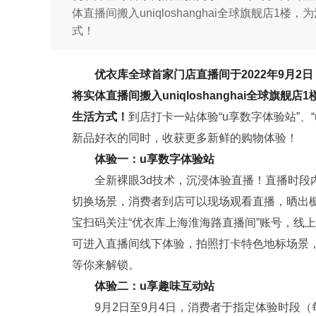
体直播间搬入uniqloshanghai全球旗舰店
式！
优衣库全球首家门店直播间于2
022
年
9
月
2
日
将实体直播间搬入uniqlo
shanghai
全球旗舰店
1
生活方式！
到店打卡一站体验“u享数字体验站”、
新品好衣的同时，收获更多新鲜的购物体验！
体验一：
u
享数字体验站
全新裸眼3d技术，沉浸体验直播！直播时段内
切换场景，消费者到店可以现场观看直播，晒出
宝扫码关注“优衣库上海淮海路直播间”账号，线
可进入直播间线下体验，拍照打卡特色地标场景
等你来解锁。
体验二：
u
享趣味互动站
9月2日至9月4日，消费者于指定体验时段（每